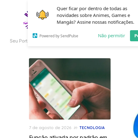
Skip
Quer ficar por dentro de todas as
to
novidades sobre Animes, Games e
HOME
C
the
Mangás? Assine nossas notificações.
content
Não permitir
P
Powered by SendPulse
Seu Portal de Curiosidades
Posted
7 de agosto de 2026
in
TECNOLOGIA
on
Função ativada por padrão em