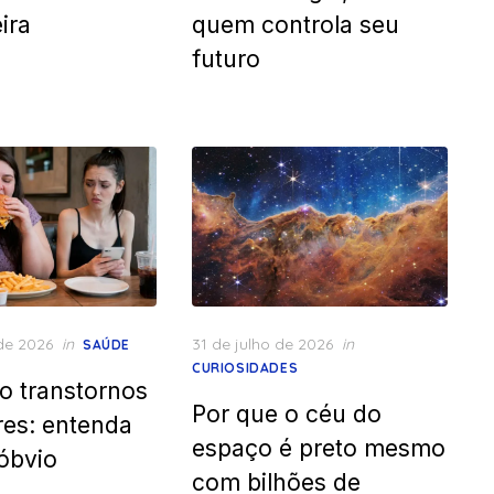
ira
quem controla seu
futuro
Posted
de 2026
in
31 de julho de 2026
in
SAÚDE
on
CURIOSIDADES
o transtornos
Por que o céu do
res: entenda
espaço é preto mesmo
óbvio
com bilhões de