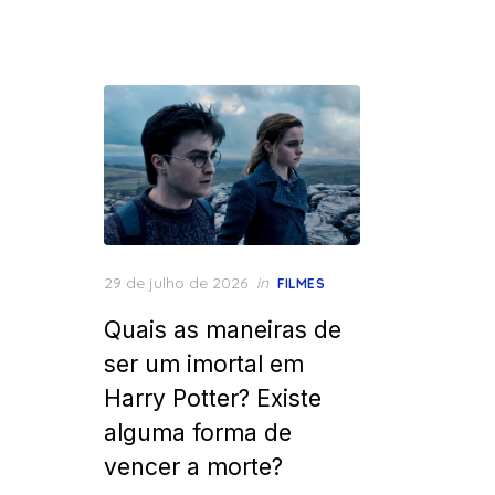
Posted
29 de julho de 2026
in
FILMES
on
Quais as maneiras de
ser um imortal em
Harry Potter? Existe
alguma forma de
vencer a morte?