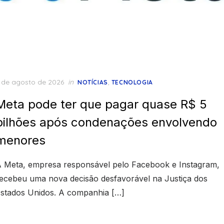
osted
 de agosto de 2026
in
,
NOTÍCIAS
TECNOLOGIA
n
Meta pode ter que pagar quase R$ 5
bilhões após condenações envolvendo
menores
 Meta, empresa responsável pelo Facebook e Instagram,
ecebeu uma nova decisão desfavorável na Justiça dos
stados Unidos. A companhia […]