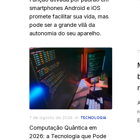
smartphones Android e iOS
promete facilitar sua vida, mas
pode ser a grande vilã da
autonomia do seu aparelho.
P
7
o
A
r
Posted
7 de agosto de 2026
in
TECNOLOGIA
E
on
Computação Quântica em
2026: a Tecnologia que Pode