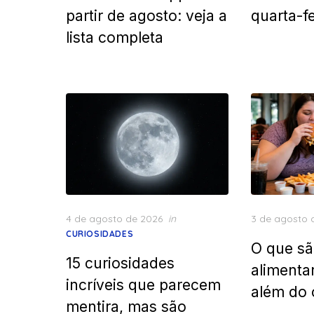
partir de agosto: veja a
quarta-fe
lista completa
Posted
Posted
4 de agosto de 2026
in
3 de agosto 
on
on
CURIOSIDADES
O que sã
15 curiosidades
alimenta
incríveis que parecem
além do 
mentira, mas são