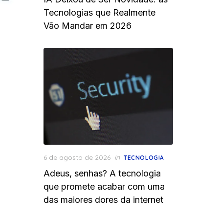
Tecnologias que Realmente
Vão Mandar em 2026
Posted
6 de agosto de 2026
in
TECNOLOGIA
on
Adeus, senhas? A tecnologia
que promete acabar com uma
das maiores dores da internet