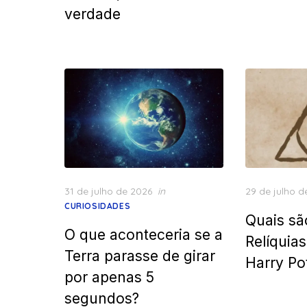
verdade
Posted
Posted
31 de julho de 2026
in
29 de julho d
on
on
CURIOSIDADES
Quais sã
O que aconteceria se a
Relíquia
Terra parasse de girar
Harry Po
por apenas 5
segundos?