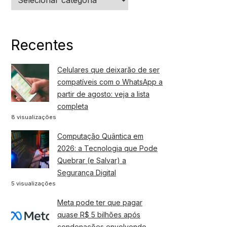
Recentes
Celulares que deixarão de ser
compatíveis com o WhatsApp a
partir de agosto: veja a lista
completa
8 visualizações
Computação Quântica em
2026: a Tecnologia que Pode
Quebrar (e Salvar) a
Segurança Digital
5 visualizações
Meta pode ter que pagar
quase R$ 5 bilhões após
condenações envolvendo