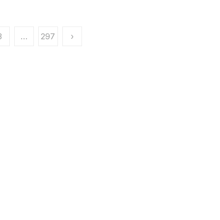
3
…
297
›