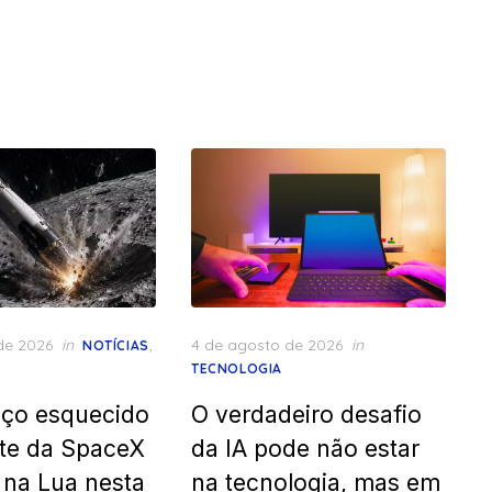
Posted
de 2026
in
,
4 de agosto de 2026
in
NOTÍCIAS
on
TECNOLOGIA
ço esquecido
O verdadeiro desafio
te da SpaceX
da IA pode não estar
r na Lua nesta
na tecnologia, mas em