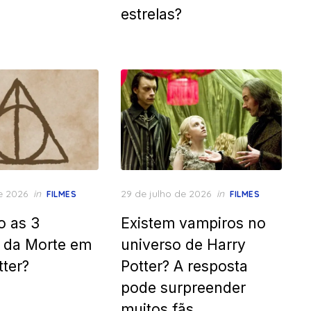
estrelas?
Posted
e 2026
in
29 de julho de 2026
in
FILMES
FILMES
on
o as 3
Existem vampiros no
s da Morte em
universo de Harry
tter?
Potter? A resposta
pode surpreender
muitos fãs