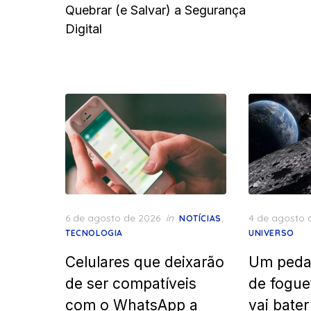
Quebrar (e Salvar) a Segurança
Digital
Posted
Posted
6 de agosto de 2026
in
,
4 de agosto 
NOTÍCIAS
on
on
TECNOLOGIA
UNIVERSO
Celulares que deixarão
Um peda
de ser compatíveis
de fogue
com o WhatsApp a
vai bate