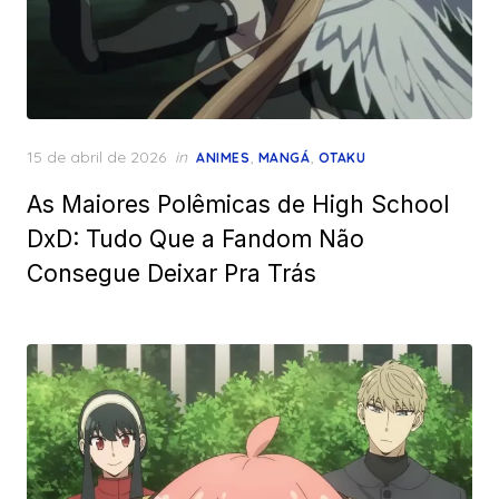
Posted
15 de abril de 2026
in
,
,
ANIMES
MANGÁ
OTAKU
on
As Maiores Polêmicas de High School
DxD: Tudo Que a Fandom Não
Consegue Deixar Pra Trás