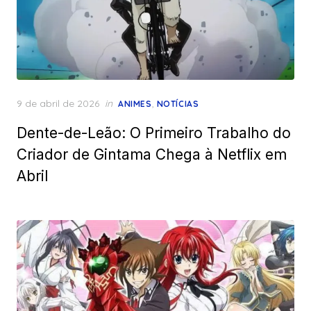
Posted
9 de abril de 2026
in
,
ANIMES
NOTÍCIAS
on
Dente-de-Leão: O Primeiro Trabalho do
Criador de Gintama Chega à Netflix em
Abril