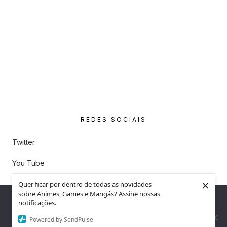
REDES SOCIAIS
Twitter
You Tube
×
Instagram
Quer ficar por dentro de todas as novidades
sobre Animes, Games e Mangás? Assine nossas
Nós utilizamos cookies para garantir que você tenha a melhor
notificações.
experiência em nosso site. Se você continua a usar este site,
assumimos que você está satisfeito.
Powered by SendPulse