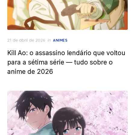
Posted
21 de abril de 2026
in
ANIMES
on
Kill Ao: o assassino lendário que voltou
para a sétima série — tudo sobre o
anime de 2026