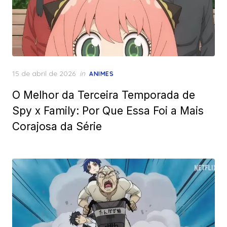
Posted
15 de abril de 2026
in
ANIMES
on
O Melhor da Terceira Temporada de
Spy x Family: Por Que Essa Foi a Mais
Corajosa da Série