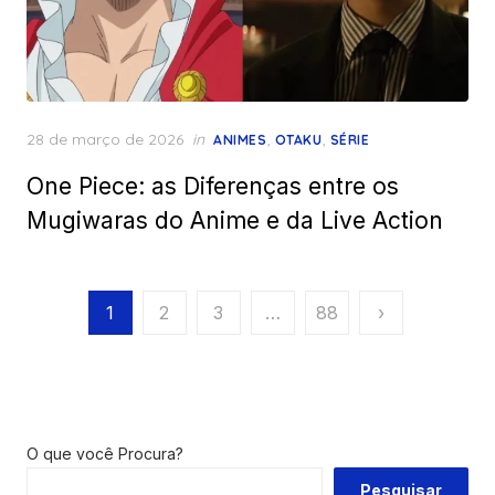
Posted
28 de março de 2026
in
,
,
ANIMES
OTAKU
SÉRIE
on
One Piece: as Diferenças entre os
Mugiwaras do Anime e da Live Action
Paginação
1
2
3
…
88
›
de
posts
O que você Procura?
Pesquisar