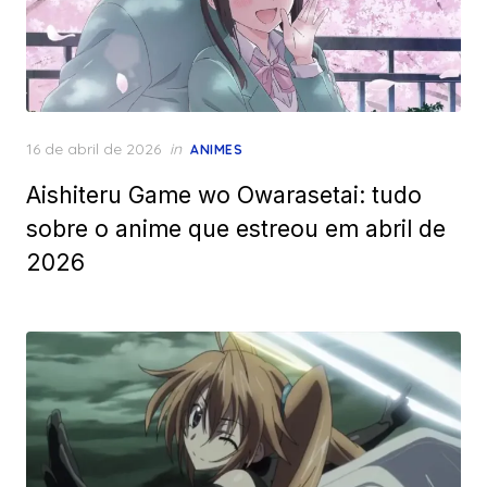
Posted
16 de abril de 2026
in
ANIMES
on
Aishiteru Game wo Owarasetai: tudo
sobre o anime que estreou em abril de
2026