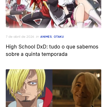
Posted
7 de abril de 2026
in
,
ANIMES
OTAKU
on
High School DxD: tudo o que sabemos
sobre a quinta temporada