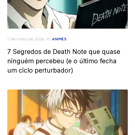
Posted
1 de maio de 2026
in
ANIMES
on
7 Segredos de Death Note que quase
ninguém percebeu (e o último fecha
um ciclo perturbador)