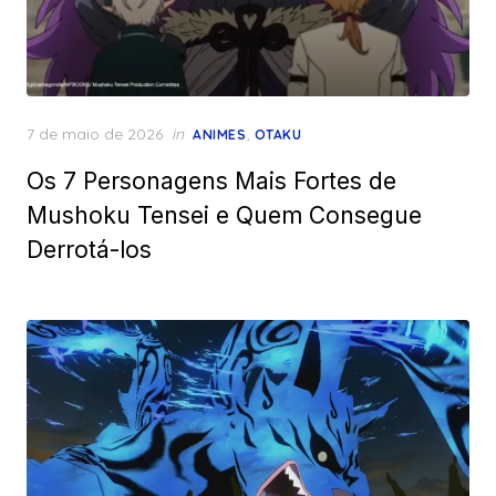
Posted
7 de maio de 2026
in
,
ANIMES
OTAKU
on
Os 7 Personagens Mais Fortes de
Mushoku Tensei e Quem Consegue
Derrotá-los