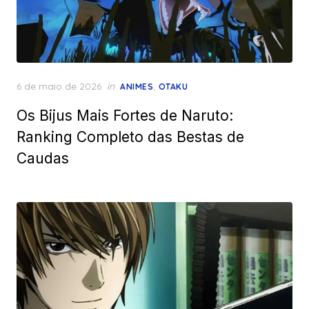
Posted
6 de maio de 2026
in
,
ANIMES
OTAKU
on
Os Bijus Mais Fortes de Naruto:
Ranking Completo das Bestas de
Caudas