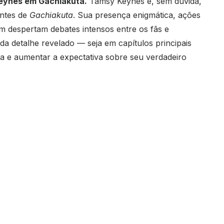
Keynes em Gachiakuta.
Tamsy Keynes é, sem dúvida,
antes de
Gachiakuta
. Sua presença enigmática, ações
am despertam debates intensos entre os fãs e
a detalhe revelado — seja em capítulos principais
va e aumentar a expectativa sobre seu verdadeiro