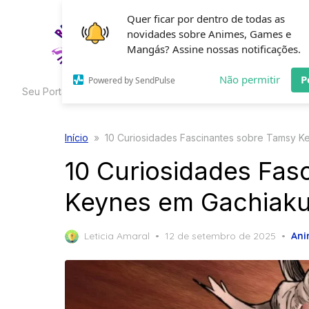
Skip
Quer ficar por dentro de todas as
to
novidades sobre Animes, Games e
HOME
C
the
Mangás? Assine nossas notificações.
content
Não permitir
P
Powered by SendPulse
Seu Portal de Curiosidades
Início
»
10 Curiosidades Fascinantes sobre Tamsy K
10 Curiosidades Fas
Keynes em Gachiaku
Posted
Leticia Amaral
12 de setembro de 2025
Ani
on