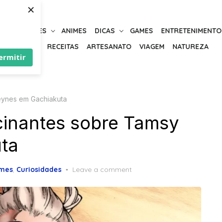
×
URIOSIDADES
ANIMES
DICAS
GAMES
ENTRETENIMENTO
BELEZA
RECEITAS
ARTESANATO
VIAGEM
NATUREZA
ermitir
eynes em Gachiakuta
cinantes sobre Tamsy
ta
mes
,
Curiosidades
Leave a comment