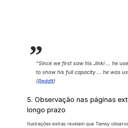
“Since we first saw his Jinki … he use
to show his full capacity … he was usi
(
Reddit
)
5. Observação nas páginas ex
longo prazo
Ilustrações extras revelam que Tamsy observ