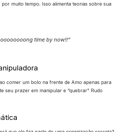
or muito tempo. Isso alimenta teorias sobre sua
Loooooooong time by now!!”
anipuladora
o comer um bolo na frente de Amo apenas para
ete seu prazer em manipular e “quebrar” Rudo
ática
rá que ele faz parte de uma organização secreta?