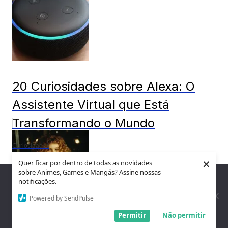
20 Curiosidades sobre Alexa: O
Assistente Virtual que Está
Transformando o Mundo
Curiosidades
×
Quer ficar por dentro de todas as novidades
sobre Animes, Games e Mangás? Assine nossas
Nós utilizamos cookies para garantir que você tenha a melhor
notificações.
experiência em nosso site. Se você continua a usar este site,
assumimos que você está satisfeito.
Powered by SendPulse
Entendi!
Permitir
Não permitir