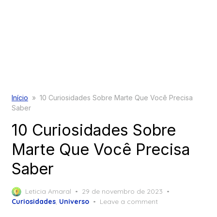
Início
»
10 Curiosidades Sobre Marte Que Você Precisa
Saber
10 Curiosidades Sobre
Marte Que Você Precisa
Saber
Posted
Leticia Amaral
29 de novembro de 2023
on
Curiosidades
,
Universo
Leave a comment