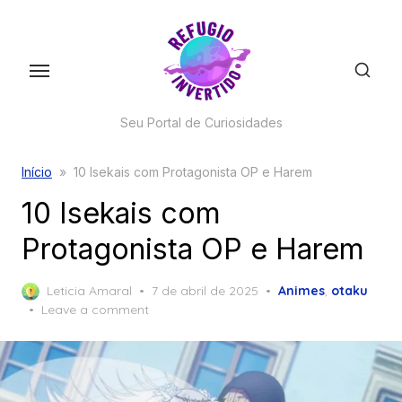
Skip
to
the
content
Seu Portal de Curiosidades
Início
»
10 Isekais com Protagonista OP e Harem
10 Isekais com
Protagonista OP e Harem
Posted
Leticia Amaral
7 de abril de 2025
Animes
,
otaku
on
Leave a comment