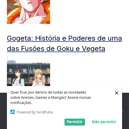
Gogeta: História e Poderes de uma
das Fusões de Goku e Vegeta
otaku
×
Quer ficar por dentro de todas as novidades
sobre Animes, Games e Mangás? Assine nossas
Nós utilizamos cookies para garantir que você tenha a melhor
notificações.
experiência em nosso site. Se você continua a usar este site,
assumimos que você está satisfeito.
Powered by SendPulse
10 Animes Yuri para Quem Curte
Entendi!
Permitir
Não permitir