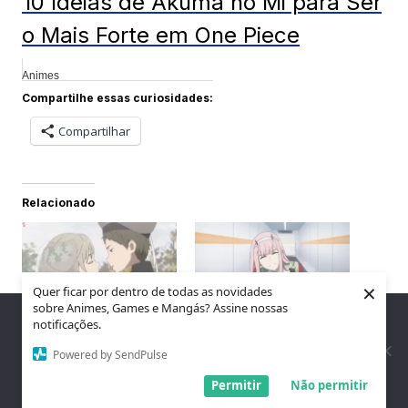
10 Ideias de Akuma no Mi para Ser
o Mais Forte em One Piece
Animes
Compartilhe essas curiosidades:
Compartilhar
Relacionado
×
Quer ficar por dentro de todas as novidades
sobre Animes, Games e Mangás? Assine nossas
Nós utilizamos cookies para garantir que você tenha a melhor
Os Melhores
30 Curiosidades sobre
notificações.
experiência em nosso site. Se você continua a usar este site,
Personagens de Darling
Zero Two de Darling in
assumimos que você está satisfeito.
Powered by SendPulse
in the Franxx
The Franxx
25 de setembro de 2025
15 de outubro de 2024
Entendi!
Permitir
Não permitir
Em "Animes"
Em "Animes"