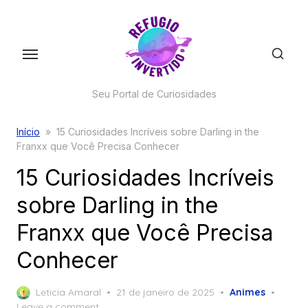
Skip
to
the
content
Seu Portal de Curiosidades
Início
»
15 Curiosidades Incríveis sobre Darling in the
Franxx que Você Precisa Conhecer
15 Curiosidades Incríveis
sobre Darling in the
Franxx que Você Precisa
Conhecer
Posted
Leticia Amaral
21 de janeiro de 2025
Animes
on
Leave a comment