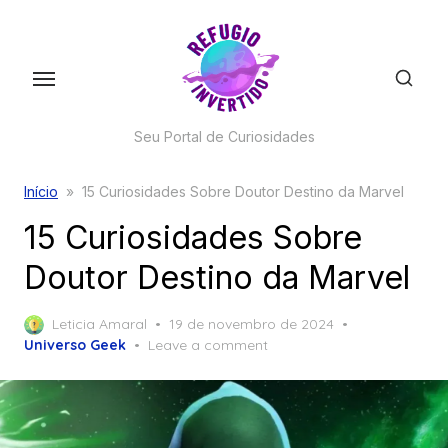
Skip
to
the
content
Seu Portal de Curiosidades
Início
»
15 Curiosidades Sobre Doutor Destino da Marvel
15 Curiosidades Sobre
Doutor Destino da Marvel
Posted
Leticia Amaral
19 de novembro de 2024
on
Universo Geek
Leave a comment