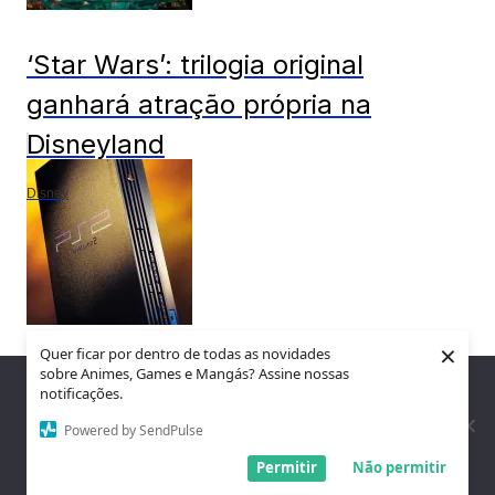
‘Star Wars’: trilogia original
ganhará atração própria na
Disneyland
Disney
×
Quer ficar por dentro de todas as novidades
PlayStation 2 completa 25 anos
sobre Animes, Games e Mangás? Assine nossas
Nós utilizamos cookies para garantir que você tenha a melhor
notificações.
experiência em nosso site. Se você continua a usar este site,
de existência
assumimos que você está satisfeito.
Powered by SendPulse
Entendi!
Permitir
Não permitir
Games