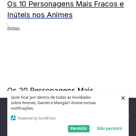
Os 10 Personagens Mais Fracos e
Inúteis nos Animes
Animes
Os 20 Personagens Mais
×
Quer ficar por dentro de todas as novidades
Poderosos do Solo Leveling,
sobre Animes, Games e Mangás? Assine nossas
Nós utilizamos cookies para garantir que você tenha a melhor
notificações.
Ranqueado
experiência em nosso site. Se você continua a usar este site,
assumimos que você está satisfeito.
Powered by SendPulse
Animes
Entendi!
Permitir
Não permitir