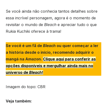
Se você ainda não conhecia tantos detalhes sobre
essa incrível personagem, agora é o momento de
revisitar o mundo de
Bleach
e apreciar tudo o que
Rukia Kuchiki oferece à trama!
Se você é um fã de
Bleach
ou quer começar a ler
a história desde o início, recomendo adquirir o
mangá na Amazon.
Clique aqui para conferir as
opções disponíveis e mergulhar ainda mais no
universo de
Bleach
!
Imagem do topo: CBR
Veja também: