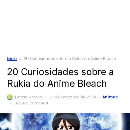
Início
»
20 Curiosidades sobre a Rukia do Anime Bleach
20 Curiosidades sobre a
Rukia do Anime Bleach
Posted
Leticia Amaral
26 de setembro de 2024
Animes
on
Leave a comment