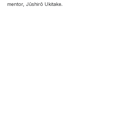
mentor, Jūshirō Ukitake.