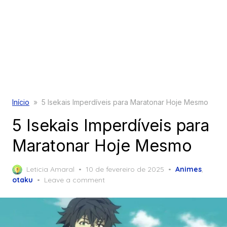
Início
»
5 Isekais Imperdíveis para Maratonar Hoje Mesmo
5 Isekais Imperdíveis para
Maratonar Hoje Mesmo
Posted
Leticia Amaral
10 de fevereiro de 2025
Animes
,
on
otaku
Leave a comment