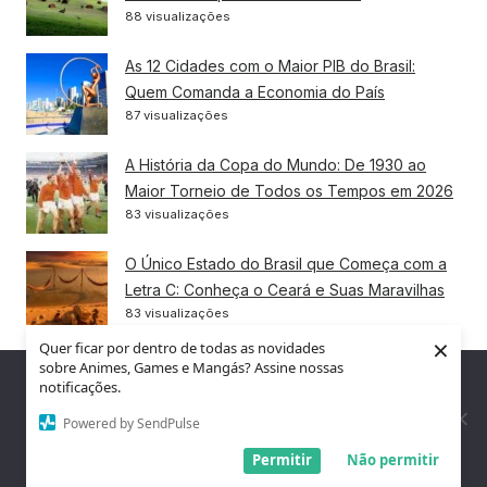
88 visualizações
As 12 Cidades com o Maior PIB do Brasil:
Quem Comanda a Economia do País
87 visualizações
A História da Copa do Mundo: De 1930 ao
Maior Torneio de Todos os Tempos em 2026
83 visualizações
O Único Estado do Brasil que Começa com a
Letra C: Conheça o Ceará e Suas Maravilhas
83 visualizações
×
Quer ficar por dentro de todas as novidades
10 Coisas Bizarras que Só Acontecem no
sobre Animes, Games e Mangás? Assine nossas
Nós utilizamos cookies para garantir que você tenha a melhor
notificações.
Brasil — e que o Mundo Não Entende
experiência em nosso site. Se você continua a usar este site,
78 visualizações
assumimos que você está satisfeito.
Powered by SendPulse
Entendi!
Permitir
Não permitir
As 10 Melhores Cidades para Morar em Santa