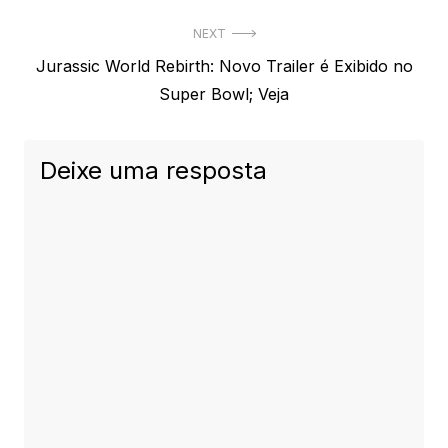
Post
NEXT
Next
Jurassic World Rebirth: Novo Trailer é Exibido no
post:
Super Bowl; Veja
Deixe uma resposta