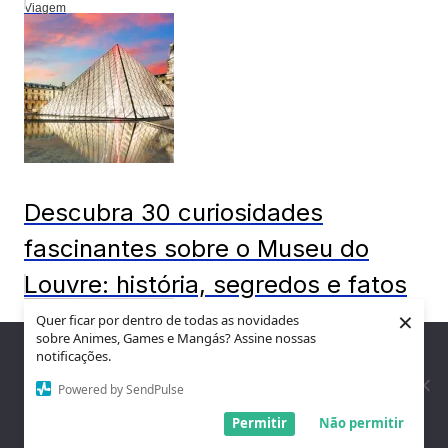
Viagem
Descubra 30 curiosidades
fascinantes sobre o Museu do
Louvre: história, segredos e fatos
×
surpreenden...
Quer ficar por dentro de todas as novidades
sobre Animes, Games e Mangás? Assine nossas
Nós utilizamos cookies para garantir que você tenha a melhor
notificações.
Curiosidades
experiência em nosso site. Se você continua a usar este site,
assumimos que você está satisfeito.
Powered by SendPulse
Entendi!
Permitir
Não permitir