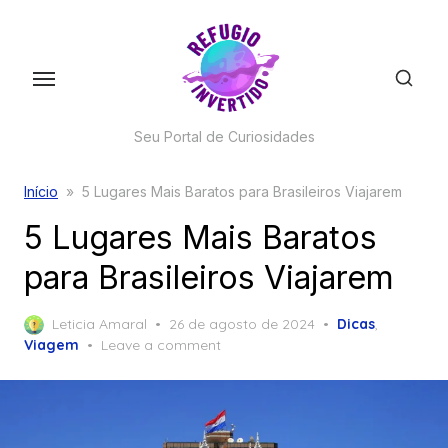
Skip
to
the
content
Seu Portal de Curiosidades
Início
»
5 Lugares Mais Baratos para Brasileiros Viajarem
5 Lugares Mais Baratos
para Brasileiros Viajarem
Posted
Leticia Amaral
26 de agosto de 2024
Dicas
,
on
Viagem
Leave a comment