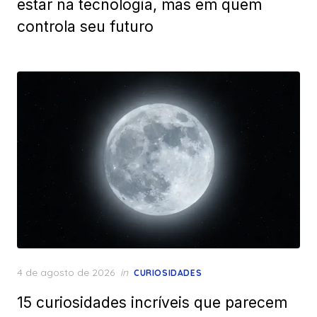
estar na tecnologia, mas em quem
controla seu futuro
Posted
4 de agosto de 2026
in
CURIOSIDADES
on
15 curiosidades incríveis que parecem