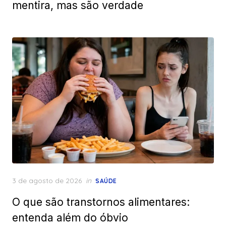
mentira, mas são verdade
Posted
3 de agosto de 2026
in
SAÚDE
on
O que são transtornos alimentares:
entenda além do óbvio