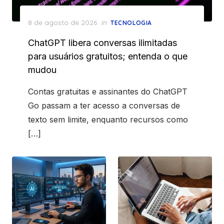
Posted
8 de agosto de 2026
in
TECNOLOGIA
on
ChatGPT libera conversas ilimitadas
para usuários gratuitos; entenda o que
mudou
Contas gratuitas e assinantes do ChatGPT
Go passam a ter acesso a conversas de
texto sem limite, enquanto recursos como
[…]