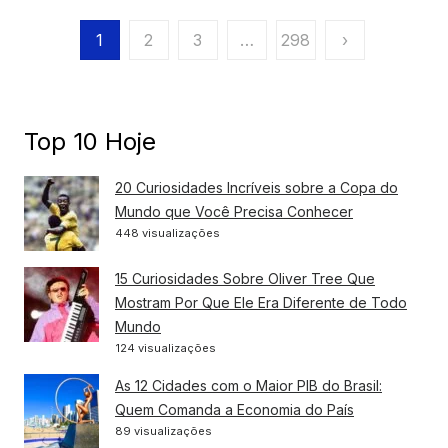
Paginação
1
2
3
…
298
›
de
posts
Top 10 Hoje
20 Curiosidades Incríveis sobre a Copa do
Mundo que Você Precisa Conhecer
448 visualizações
15 Curiosidades Sobre Oliver Tree Que
Mostram Por Que Ele Era Diferente de Todo
Mundo
124 visualizações
As 12 Cidades com o Maior PIB do Brasil:
Quem Comanda a Economia do País
89 visualizações