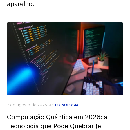
aparelho.
Posted
7 de agosto de 2026
in
TECNOLOGIA
on
Computação Quântica em 2026: a
Tecnologia que Pode Quebrar (e