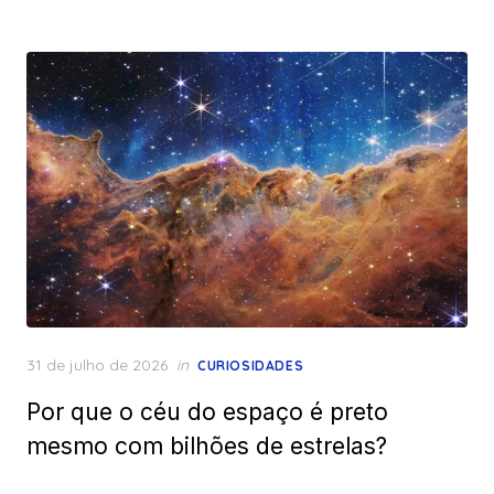
Posted
31 de julho de 2026
in
CURIOSIDADES
on
Por que o céu do espaço é preto
mesmo com bilhões de estrelas?