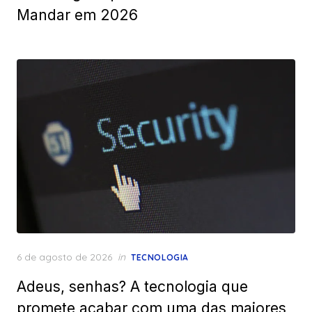
Mandar em 2026
Posted
6 de agosto de 2026
in
TECNOLOGIA
on
Adeus, senhas? A tecnologia que
promete acabar com uma das maiores