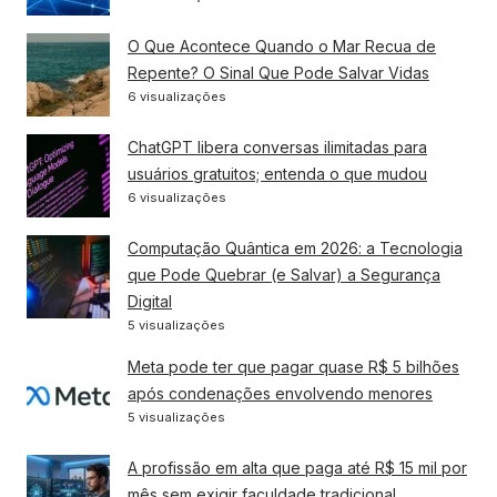
O Que Acontece Quando o Mar Recua de
Repente? O Sinal Que Pode Salvar Vidas
6 visualizações
ChatGPT libera conversas ilimitadas para
usuários gratuitos; entenda o que mudou
6 visualizações
Computação Quântica em 2026: a Tecnologia
que Pode Quebrar (e Salvar) a Segurança
Digital
5 visualizações
Meta pode ter que pagar quase R$ 5 bilhões
após condenações envolvendo menores
5 visualizações
A profissão em alta que paga até R$ 15 mil por
mês sem exigir faculdade tradicional