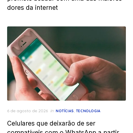
dores da internet
Posted
6 de agosto de 2026
in
,
NOTÍCIAS
TECNOLOGIA
on
Celulares que deixarão de ser
compatíveis com o WhatsApp a partir