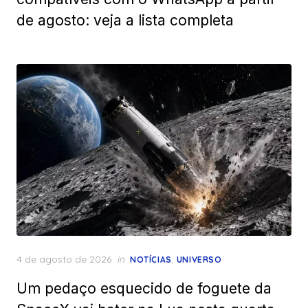
de agosto: veja a lista completa
Posted
4 de agosto de 2026
in
,
NOTÍCIAS
UNIVERSO
on
Um pedaço esquecido de foguete da