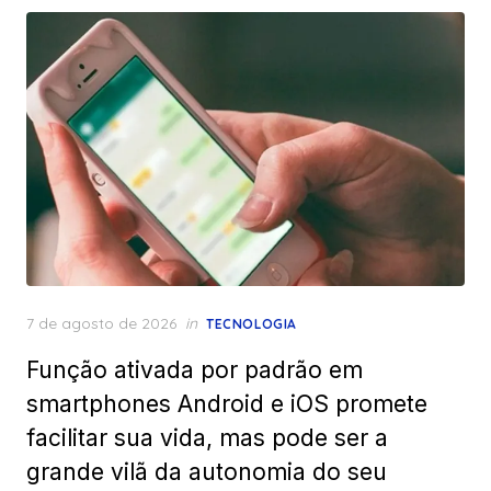
Posted
7 de agosto de 2026
in
TECNOLOGIA
on
Função ativada por padrão em
smartphones Android e iOS promete
facilitar sua vida, mas pode ser a
grande vilã da autonomia do seu