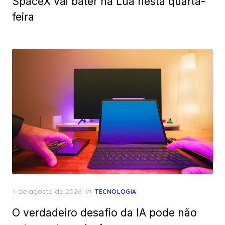
SpaceX vai bater na Lua nesta quarta-
feira
Posted
4 de agosto de 2026
in
TECNOLOGIA
on
O verdadeiro desafio da IA pode não