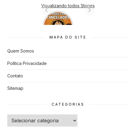
Visualizando todos Stories
7 Animes
que quase
Foram
Cancelado
MAPA DO SITE
s
Quem Somos
Política Privacidade
Contato
Sitemap
CATEGORIAS
Categorias