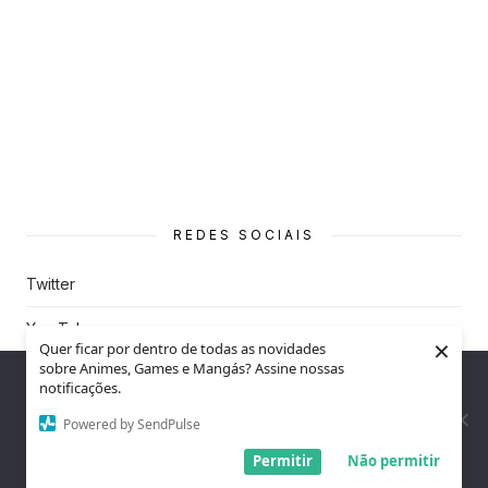
REDES SOCIAIS
Twitter
You Tube
×
Quer ficar por dentro de todas as novidades
sobre Animes, Games e Mangás? Assine nossas
Instagram
Nós utilizamos cookies para garantir que você tenha a melhor
notificações.
experiência em nosso site. Se você continua a usar este site,
assumimos que você está satisfeito.
Powered by SendPulse
Entendi!
Permitir
Não permitir
© 2026 Refúgio Invertido
Theme by
Design Lab