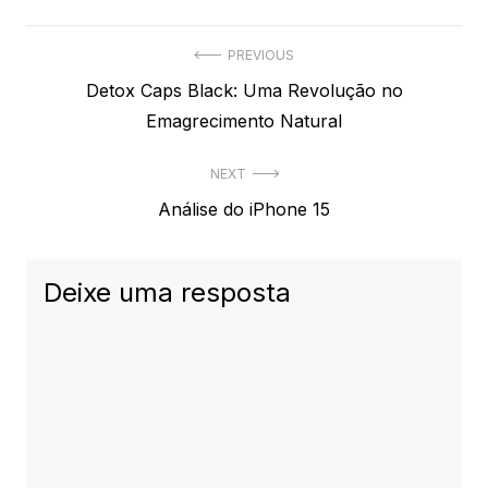
Navegação
PREVIOUS
Previous
Detox Caps Black: Uma Revolução no
de
post:
Emagrecimento Natural
Post
NEXT
Next
Análise do iPhone 15
post:
Deixe uma resposta