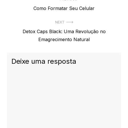
Navegação
Previous
Como Formatar Seu Celular
de
post:
Post
NEXT
Next
Detox Caps Black: Uma Revolução no
post:
Emagrecimento Natural
Deixe uma resposta