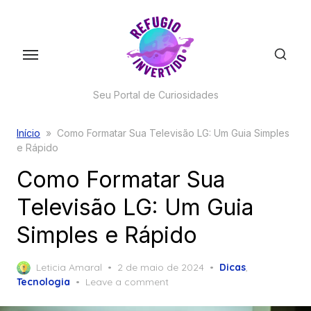
Skip
to
the
content
Seu Portal de Curiosidades
Início
»
Como Formatar Sua Televisão LG: Um Guia Simples
e Rápido
Como Formatar Sua
Televisão LG: Um Guia
Simples e Rápido
Posted
Leticia Amaral
2 de maio de 2024
Dicas
,
on
Tecnologia
Leave a comment