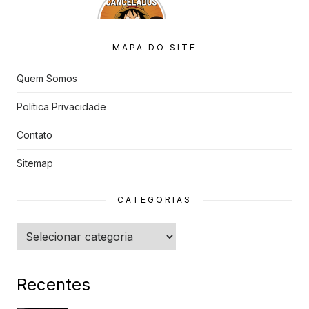
7 Animes
que quase
Foram
Cancelado
MAPA DO SITE
s
Quem Somos
Política Privacidade
Contato
Sitemap
CATEGORIAS
Categorias
Recentes