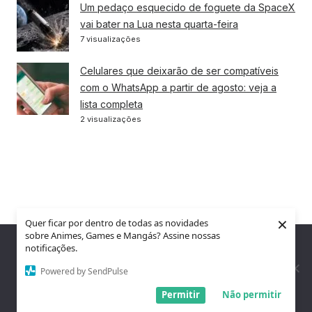
Um pedaço esquecido de foguete da SpaceX
vai bater na Lua nesta quarta-feira
7 visualizações
Celulares que deixarão de ser compatíveis
com o WhatsApp a partir de agosto: veja a
lista completa
2 visualizações
×
Quer ficar por dentro de todas as novidades
sobre Animes, Games e Mangás? Assine nossas
Nós utilizamos cookies para garantir que você tenha a melhor
notificações.
experiência em nosso site. Se você continua a usar este site,
assumimos que você está satisfeito.
Powered by SendPulse
Entendi!
Permitir
Não permitir