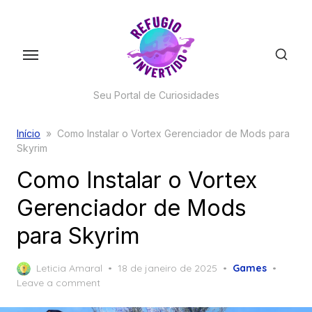
Skip
to
the
content
Seu Portal de Curiosidades
Início
»
Como Instalar o Vortex Gerenciador de Mods para
Skyrim
Como Instalar o Vortex
Gerenciador de Mods
para Skyrim
Posted
Leticia Amaral
18 de janeiro de 2025
Games
on
Leave a comment