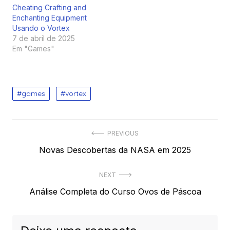
Cheating Crafting and
Enchanting Equipment
Usando o Vortex
7 de abril de 2025
Em "Games"
games
vortex
Navegação
PREVIOUS
Previous
Novas Descobertas da NASA em 2025
de
post:
Post
NEXT
Next
Análise Completa do Curso Ovos de Páscoa
post: