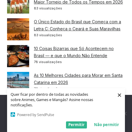
Maior Torneio de Todos os Tempos em 2026
83 visualizações
O Único Estado do Brasil que Começa com a
Letra C: Conheça o Ceará e Suas Maravilhas
83 visualizações
10 Coisas Bizarras que Só Acontecem no
Brasil — e que o Mundo Não Entende
78 visualizações
As 10 Melhores Cidades para Morar em Santa
Catarina em 2026
76 visualizações
×
Quer ficar por dentro de todas as novidades
sobre Animes, Games e Mangás? Assine nossas
10 Curiosidades Fascinantes Sobre a Noruega
Nós utilizamos cookies para garantir que você tenha a melhor
notificações.
experiência em nosso site. Se você continua a usar este site,
Que Vão Te Surpreender
assumimos que você está satisfeito.
Powered by SendPulse
76 visualizações
Entendi!
Permitir
Não permitir
As 10 Maiores Aranhas do Mundo: Conheça os