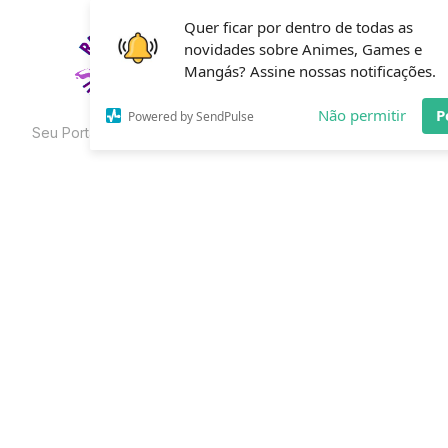
Skip
Quer ficar por dentro de todas as
to
novidades sobre Animes, Games e
HOME
C
the
Mangás? Assine nossas notificações.
content
Não permitir
P
Powered by SendPulse
Seu Portal de Curiosidades