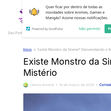
Skip
Quer ficar por dentro de todas as
to
novidades sobre Animes, Games e
HOME
C
the
Mangás? Assine nossas notificações.
content
Não permitir
P
Powered by SendPulse
Seu Portal de Curiosidades
Início
»
Existe Monstro da Sirene? Desvendando o M
Existe Monstro da S
Mistério
Posted
Leticia Amaral
16 de março de 2024
Curios
on