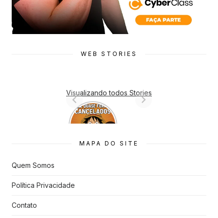
WEB STORIES
Visualizando todos Stories
7 Animes
que quase
Foram
Cancelado
MAPA DO SITE
s
Quem Somos
Política Privacidade
Contato