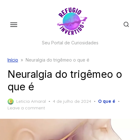
Skip
to
the
content
Seu Portal de Curiosidades
Início
»
Neuralgia do trigêmeo o que é
Neuralgia do trigêmeo o
que é
Posted
Leticia Amaral
4 de julho de 2024
O que é
on
Leave a comment