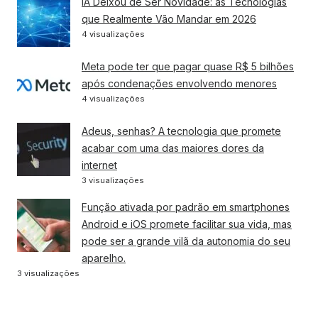
IA Deixou de Ser Novidade: as Tecnologias
que Realmente Vão Mandar em 2026
4 visualizações
Meta pode ter que pagar quase R$ 5 bilhões
após condenações envolvendo menores
4 visualizações
Adeus, senhas? A tecnologia que promete
acabar com uma das maiores dores da
internet
3 visualizações
Função ativada por padrão em smartphones
Android e iOS promete facilitar sua vida, mas
pode ser a grande vilã da autonomia do seu
aparelho.
3 visualizações