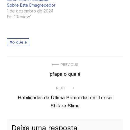
Sobre Este Emagrecedor
1 de dezembro de 2024
Em "Review"
o que é
Navegação
PREVIOUS
Previous
pfapa o que é
de
post:
Post
NEXT
Next
Habilidades da Última Primordial em Tensei
post:
Shitara Slime
Deixe uma resposta