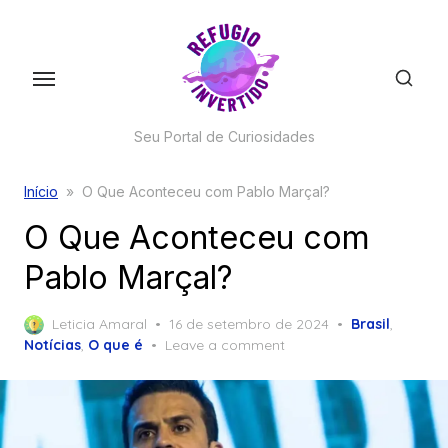
Skip
to
the
content
Seu Portal de Curiosidades
Início
»
O Que Aconteceu com Pablo Marçal?
O Que Aconteceu com
Pablo Marçal?
Posted
Leticia Amaral
16 de setembro de 2024
Brasil
,
on
Notícias
,
O que é
Leave a comment