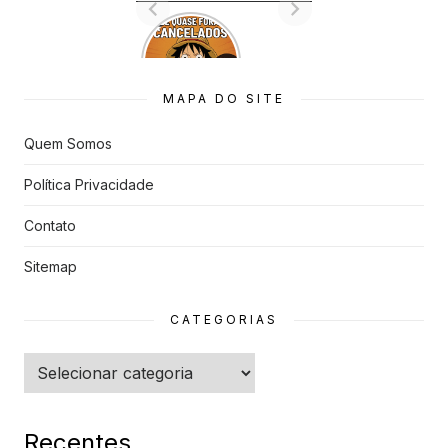
7 Animes
que quase
Foram
Cancelado
MAPA DO SITE
s
Quem Somos
Política Privacidade
Contato
Sitemap
CATEGORIAS
Categorias
Recentes