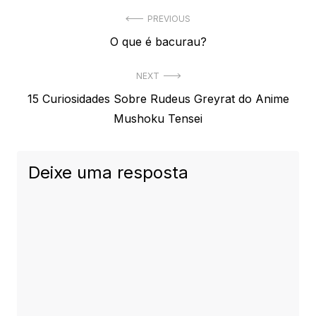
Navegação
PREVIOUS
Previous
O que é bacurau?
de
post:
Post
NEXT
Next
15 Curiosidades Sobre Rudeus Greyrat do Anime
post:
Mushoku Tensei
Deixe uma resposta