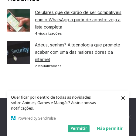
Celulares que deixarão de ser compatíveis
com o WhatsApp a partir de agosto: veja a
lista completa
4 visualizações
Adeus, senhas? A tecnologia que promete
acabar com uma das maiores dores da
internet
2 visualizações
×
Quer ficar por dentro de todas as novidades
sobre Animes, Games e Mangás? Assine nossas
Nós utilizamos cookies para garantir que você tenha a melhor
notificações.
experiência em nosso site. Se você continua a usar este site,
assumimos que você está satisfeito.
Powered by SendPulse
Entendi!
Permitir
Não permitir