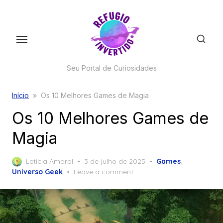
Skip
to
the
content
Seu Portal de Curiosidades
Início
»
Os 10 Melhores Games de Magia
Os 10 Melhores Games de
Magia
Posted
Leticia Amaral
3 de julho de 2025
Games
,
on
Universo Geek
Leave a comment