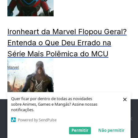
Ironheart da Marvel Flopou Geral?
Entenda o Que Deu Errado na
Série Mais Polêmica do MCU
Marvel
×
Quer ficar por dentro de todas as novidades
sobre Animes, Games e Mangás? Assine nossas
Nós utilizamos cookies para garantir que você tenha a melhor
notificações.
experiência em nosso site. Se você continua a usar este site,
Vazamento aponta possíveis jogos
assumimos que você está satisfeito.
Powered by SendPulse
cancelados pela Ubisoft em meio
Entendi!
Permitir
Não permitir