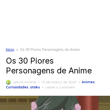
Início
»
Os 30 Piores Personagens de Anime
Os 30 Piores
Personagens de Anime
Posted
Leticia Amaral
10 de março de 2025
Animes
,
on
Curiosidades
,
otaku
Leave a comment