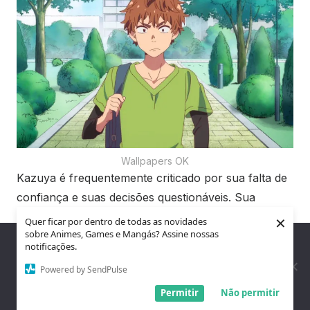
Wallpapers OK
Kazuya é frequentemente criticado por sua falta de
confiança e suas decisões questionáveis. Sua
personalidade insegura e dependente o tornam um
×
Quer ficar por dentro de todas as novidades
sobre Animes, Games e Mangás? Assine nossas
protagonista fraco.
Nós utilizamos cookies para garantir que você tenha a melhor
notificações.
experiência em nosso site. Se você continua a usar este site,
assumimos que você está satisfeito.
Powered by SendPulse
22. Aqua (Konosuba)
Entendi!
Permitir
Não permitir