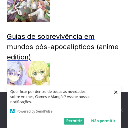
Guias de sobrevivência em
mundos pós-apocalípticos (anime
edition)
otaku
×
Quer ficar por dentro de todas as novidades
sobre Animes, Games e Mangás? Assine nossas
Nós utilizamos cookies para garantir que você tenha a melhor
notificações.
experiência em nosso site. Se você continua a usar este site,
assumimos que você está satisfeito.
Powered by SendPulse
Todas esposas de Cain Tensei
Entendi!
Permitir
Não permitir