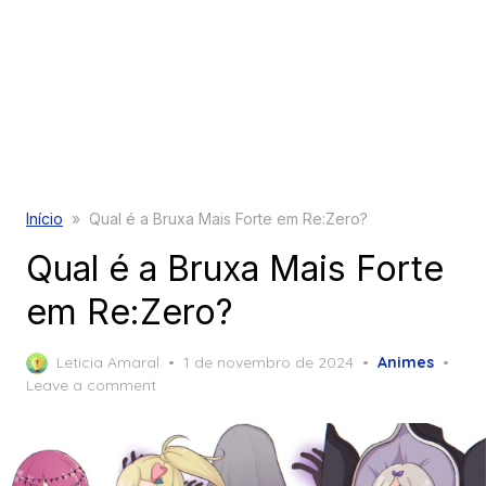
Início
»
Qual é a Bruxa Mais Forte em Re:Zero?
Qual é a Bruxa Mais Forte
em Re:Zero?
Posted
Leticia Amaral
1 de novembro de 2024
Animes
on
Leave a comment