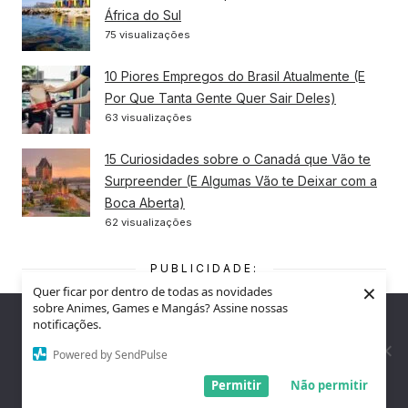
África do Sul
75 visualizações
10 Piores Empregos do Brasil Atualmente (E
Por Que Tanta Gente Quer Sair Deles)
63 visualizações
15 Curiosidades sobre o Canadá que Vão te
Surpreender (E Algumas Vão te Deixar com a
Boca Aberta)
62 visualizações
PUBLICIDADE:
×
Quer ficar por dentro de todas as novidades
sobre Animes, Games e Mangás? Assine nossas
Nós utilizamos cookies para garantir que você tenha a melhor
notificações.
experiência em nosso site. Se você continua a usar este site,
assumimos que você está satisfeito.
Powered by SendPulse
Entendi!
Permitir
Não permitir