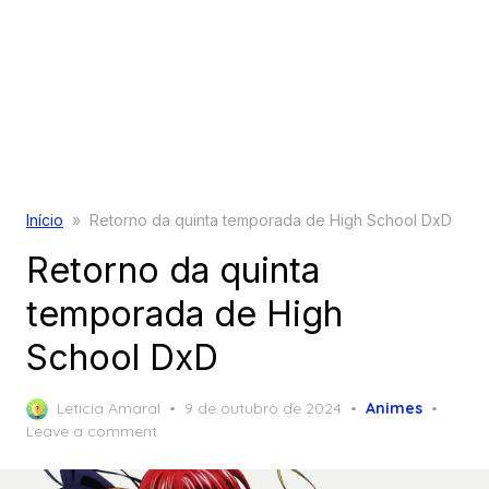
Início
»
Retorno da quinta temporada de High School DxD
Retorno da quinta
temporada de High
School DxD
Posted
Leticia Amaral
9 de outubro de 2024
Animes
on
Leave a comment