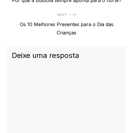
Previous
Por que a bússola sempre aponta para o norte?
de
post:
Post
NEXT
Next
Os 10 Melhores Presentes para o Dia das
post:
Crianças
Deixe uma resposta