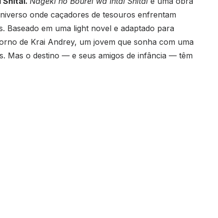
 Shitai.
Nageki no Bourei wa Intai Shitai
é uma obra
universo onde caçadores de tesouros enfrentam
as. Baseado em uma light novel e adaptado para
m torno de Krai Andrey, um jovem que sonha com uma
as. Mas o destino — e seus amigos de infância — têm