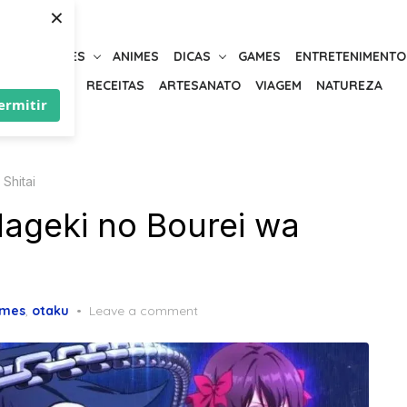
×
URIOSIDADES
ANIMES
DICAS
GAMES
ENTRETENIMENTO
BELEZA
RECEITAS
ARTESANATO
VIAGEM
NATUREZA
ermitir
Shitai
ageki no Bourei wa
imes
,
otaku
Leave a comment