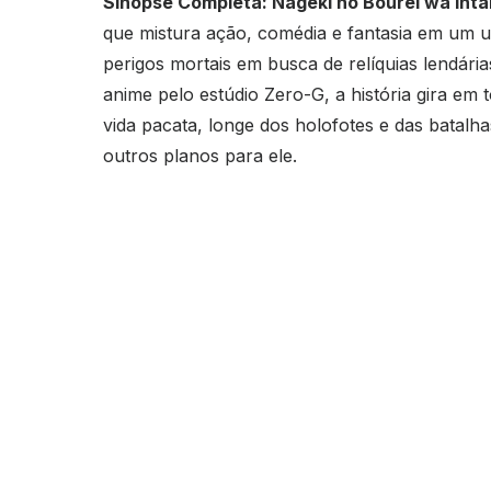
Sinopse Completa: Nageki no Bourei wa Intai
que mistura ação, comédia e fantasia em um 
perigos mortais em busca de relíquias lendári
anime pelo estúdio Zero-G, a história gira e
vida pacata, longe dos holofotes e das batalh
outros planos para ele.