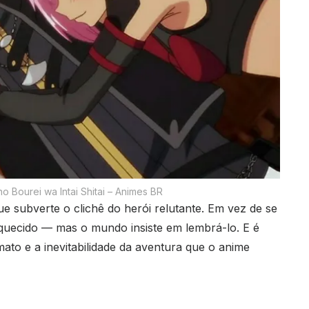
 Bourei wa Intai Shitai – Animes BR
 subverte o clichê do herói relutante. Em vez de se
squecido — mas o mundo insiste em lembrá-lo. E é
mato e a inevitabilidade da aventura que o anime