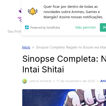
Skip
Quer ficar por dentro de todas as
to
novidades sobre Animes, Games e
HOME
C
the
Mangás? Assine nossas notificações.
content
Não permitir
P
Powered by SendPulse
Seu Portal de Curiosidades
Início
»
Sinopse Completa: Nageki no Bourei wa Intai 
Sinopse Completa: N
Intai Shitai
Posted
Leticia Amaral
11 de novembro de 2025
An
on