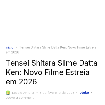
Início
»
Tensei Shitara Slime Datta Ken: Novo Filme Estreia
em 2026
Tensei Shitara Slime Datta
Ken: Novo Filme Estreia
em 2026
Posted
Leticia Amaral
5 de fevereiro de 2025
otaku
on
Leave a comment