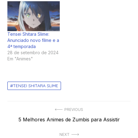
Tensei Shitara Slime:
Anunciado novo filme e a
4ª temporada
28 de setembro de 2024
Em "Animes"
TENSEI SHITARA SLIME
Navegação
PREVIOUS
Previous
5 Melhores Animes de Zumbis para Assistir
de
post:
Post
NEXT