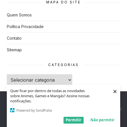
MAPA DO SITE
s
Quem Somos
Política Privacidade
Contato
Sitemap
CATEGORIAS
Categorias
×
Quer ficar por dentro de todas as novidades
sobre Animes, Games e Mangás? Assine nossas
Recentes
Nós utilizamos cookies para garantir que você tenha a melhor
notificações.
experiência em nosso site. Se você continua a usar este site,
assumimos que você está satisfeito.
Powered by SendPulse
Celulares que deixarão de ser compatíveis
Entendi!
com o WhatsApp a partir de agosto: veja a
Permitir
Não permitir
lista completa