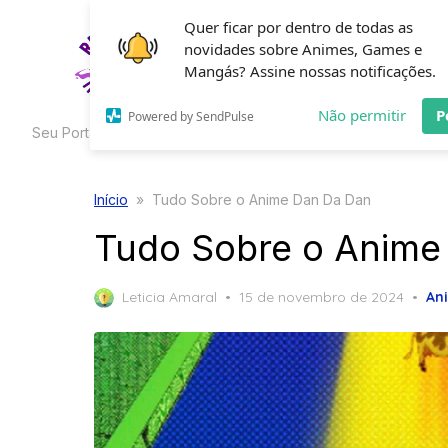
Skip
Quer ficar por dentro de todas as
to
novidades sobre Animes, Games e
HOME
C
the
Mangás? Assine nossas notificações.
content
Não permitir
P
Powered by SendPulse
Seu Portal de Curiosidades
Início
»
Tudo Sobre o Anime Dan Da Dan
Tudo Sobre o Anime
Posted
Leticia Amaral
15 de novembro de 2024
An
on