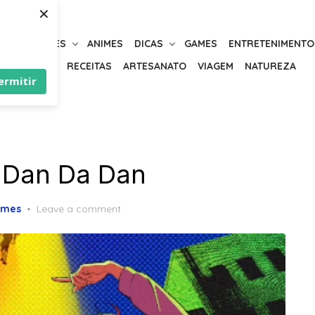
×
URIOSIDADES
ANIMES
DICAS
GAMES
ENTRETENIMENTO
BELEZA
RECEITAS
ARTESANATO
VIAGEM
NATUREZA
ermitir
 Dan Da Dan
imes
Leave a comment