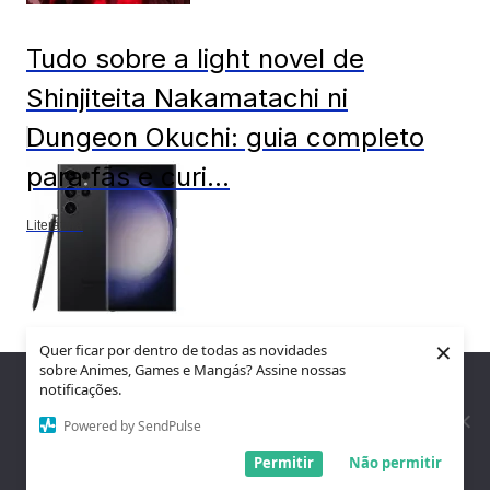
Tudo sobre a light novel de
Shinjiteita Nakamatachi ni
Dungeon Okuchi: guia completo
para fãs e curi...
Literatura
×
Quer ficar por dentro de todas as novidades
Samsung está vendendo o Galaxy
sobre Animes, Games e Mangás? Assine nossas
Nós utilizamos cookies para garantir que você tenha a melhor
notificações.
experiência em nosso site. Se você continua a usar este site,
S23 Ultra com R$ 4,1 mil de
assumimos que você está satisfeito.
Powered by SendPulse
desconto
Entendi!
Permitir
Não permitir
Compartilhe essas curiosidades: