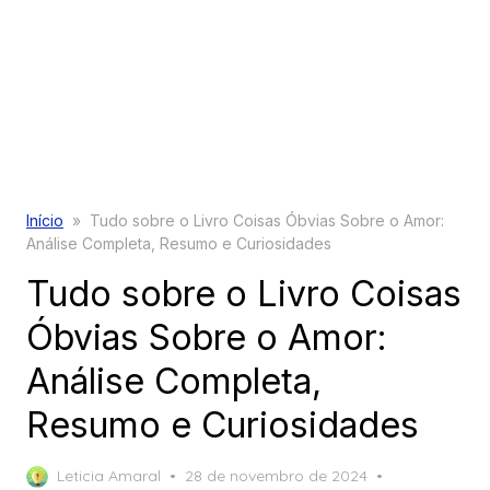
Início
»
Tudo sobre o Livro Coisas Óbvias Sobre o Amor:
Análise Completa, Resumo e Curiosidades
Tudo sobre o Livro Coisas
Óbvias Sobre o Amor:
Análise Completa,
Resumo e Curiosidades
Posted
Leticia Amaral
28 de novembro de 2024