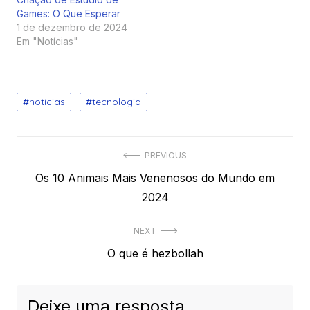
Games: O Que Esperar
1 de dezembro de 2024
Em "Notícias"
notícias
tecnologia
Navegação
PREVIOUS
Previous
Os 10 Animais Mais Venenosos do Mundo em
de
post:
2024
Post
NEXT
Next
O que é hezbollah
post:
Deixe uma resposta