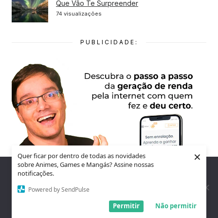
Que Vão Te Surpreender
74 visualizações
PUBLICIDADE:
×
Quer ficar por dentro de todas as novidades
sobre Animes, Games e Mangás? Assine nossas
Nós utilizamos cookies para garantir que você tenha a melhor
notificações.
experiência em nosso site. Se você continua a usar este site,
assumimos que você está satisfeito.
Powered by SendPulse
Entendi!
Permitir
Não permitir