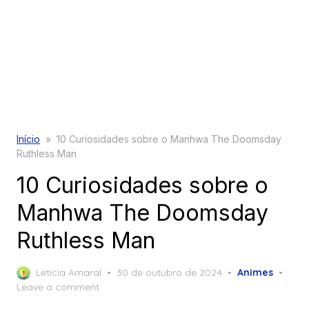
Início
»
10 Curiosidades sobre o Manhwa The Doomsday
Ruthless Man
10 Curiosidades sobre o
Manhwa The Doomsday
Ruthless Man
Posted
Leticia Amaral
30 de outubro de 2024
Animes
on
Leave a comment