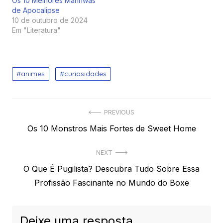
Os 10 Melhores Manhwas
de Apocalipse
10 de outubro de 2024
Em "Literatura"
animes
curiosidades
Navegação
PREVIOUS
Previous
Os 10 Monstros Mais Fortes de Sweet Home
de
post:
Post
NEXT
Next
O Que É Pugilista? Descubra Tudo Sobre Essa
post:
Profissão Fascinante no Mundo do Boxe
Deixe uma resposta