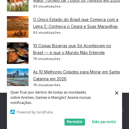
Maior Torneio de Todos os Tempos em 2026
83 visualizações
O Único Estado do Brasil que Começa com a
Letra C: Conheça o Ceará e Suas Maravilhas
83 visualizações
10 Coisas Bizarras que Só Acontecem no
Brasil — e que o Mundo Não Entende
79 visualizações
As 10 Melhores Cidades para Morar em Santa
Catarina em 2026
76 visualizações
×
Quer ficar por dentro de todas as novidades
sobre Animes, Games e Mangás? Assine nossas
10 Curiosidades Fascinantes Sobre a Noruega
Nós utilizamos cookies para garantir que você tenha a melhor
notificações.
Que Vão Te Surpreender
experiência em nosso site. Se você continua a usar este site,
assumimos que você está satisfeito.
76 visualizações
Powered by SendPulse
Entendi!
Permitir
Não permitir
As 10 Maiores Aranhas do Mundo: Conheça os