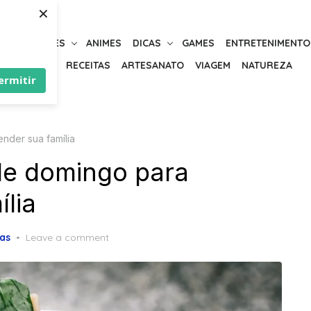
×
URIOSIDADES
ANIMES
DICAS
GAMES
ENTRETENIMENTO
BELEZA
RECEITAS
ARTESANATO
VIAGEM
NATUREZA
ermitir
nder sua família
de domingo para
lia
as
Leave a comment