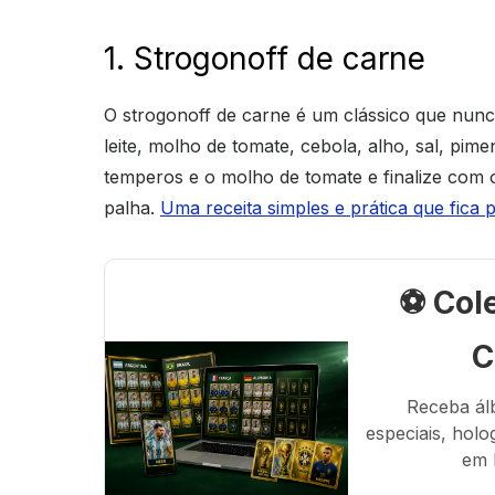
1. Strogonoff de carne
O strogonoff de carne é um clássico que nunc
leite, molho de tomate, cebola, alho, sal, pi
temperos e o molho de tomate e finalize com o
palha.
Uma receita simples e prática que fica
⚽ Col
C
Receba ál
especiais, holo
em 