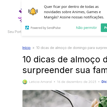
Skip
Quer ficar por dentro de todas as
to
novidades sobre Animes, Games e
HOME
C
the
Mangás? Assine nossas notificações.
content
Não permitir
P
Powered by SendPulse
Seu Portal de Curiosidades
Início
»
10 dicas de almoço de domingo para surpree
10 dicas de almoço 
surpreender sua famí
Posted
Leticia Amaral
16 de dezembro de 2023
Dic
on