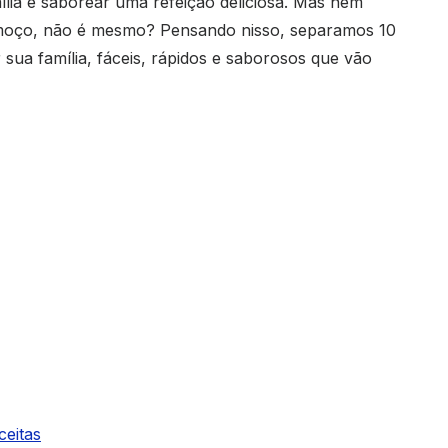
ília e saborear uma refeição deliciosa. Mas nem
almoço, não é mesmo? Pensando nisso, separamos 10
sua família, fáceis, rápidos e saborosos que vão
ceitas