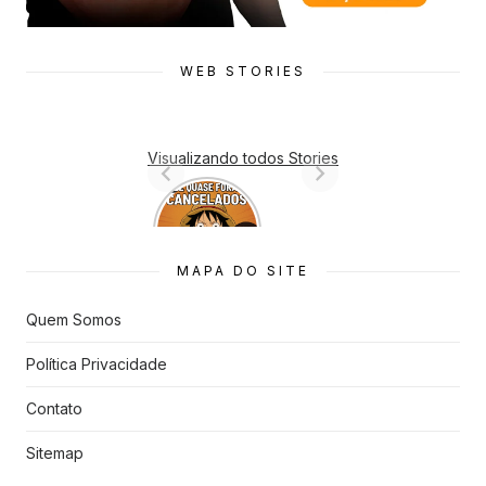
WEB STORIES
Visualizando todos Stories
7 Animes
que quase
Foram
Cancelado
MAPA DO SITE
s
Quem Somos
Política Privacidade
Contato
Sitemap