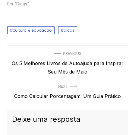
Em "Dicas"
cultura e educação
dicas
Navegação
PREVIOUS
Previous
Os 5 Melhores Livros de Autoajuda para Inspirar
de
post:
Seu Mês de Maio
Post
NEXT
Next
Como Calcular Porcentagem: Um Guia Prático
post:
Deixe uma resposta