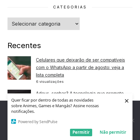
CATEGORIAS
Categorias
Recentes
Celulares que deixarão de ser compatíveis
com o WhatsApp a partir de agosto: veja a
lista completa
6 visualizações
Adeus, senhas? A tecnologia que promete
×
Quer ficar por dentro de todas as novidades
acabar com uma das maiores dores da
sobre Animes, Games e Mangás? Assine nossas
internet
Nós utilizamos cookies para garantir que você tenha a melhor
notificações.
experiência em nosso site. Se você continua a usar este site,
3 visualizações
assumimos que você está satisfeito.
Powered by SendPulse
Entendi!
Permitir
Não permitir