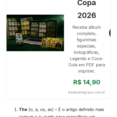
Copa
2026
Receba álbum
completo,
figurinhas
especiais,
holográficas,
Legends e Coca-
Cola em PDF para
imprimir.
R$ 14,90
futebolmilgraus.com.br
The
(o, a, os, as) – É o artigo definido mais
comum e é usado para especificar um