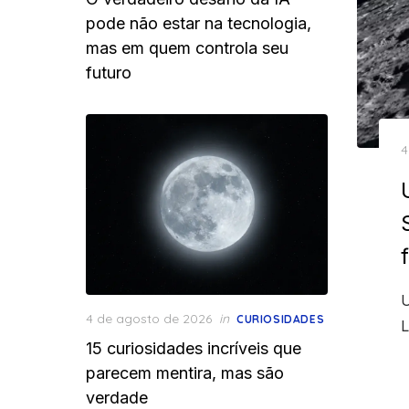
pode não estar na tecnologia,
mas em quem controla seu
futuro
P
4
o
U
Posted
4 de agosto de 2026
in
CURIOSIDADES
L
on
15 curiosidades incríveis que
parecem mentira, mas são
verdade