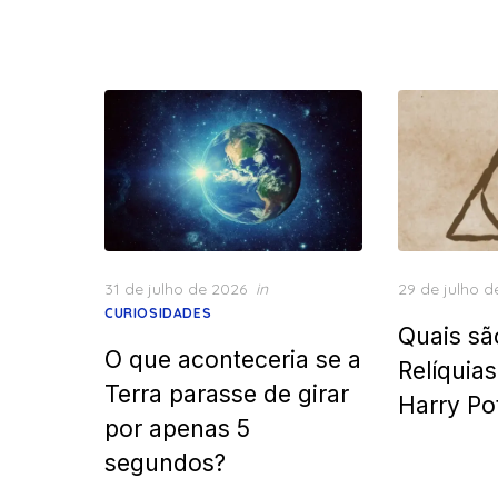
Posted
Posted
31 de julho de 2026
in
29 de julho d
on
on
CURIOSIDADES
Quais sã
O que aconteceria se a
Relíquia
Terra parasse de girar
Harry Po
por apenas 5
segundos?