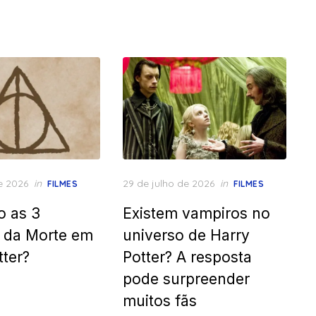
Posted
e 2026
in
29 de julho de 2026
in
FILMES
FILMES
on
o as 3
Existem vampiros no
s da Morte em
universo de Harry
tter?
Potter? A resposta
pode surpreender
muitos fãs