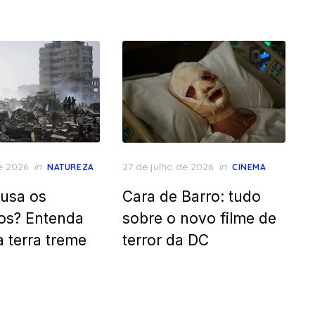
Posted
e 2026
in
27 de julho de 2026
in
NATUREZA
CINEMA
on
usa os
Cara de Barro: tudo
os? Entenda
sobre o novo filme de
a terra treme
terror da DC