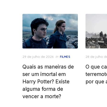
Posted
Posted
29 de julho de 2026
in
28 de julho d
FILMES
on
on
Quais as maneiras de
O que ca
ser um imortal em
terremot
Harry Potter? Existe
por que 
alguma forma de
vencer a morte?