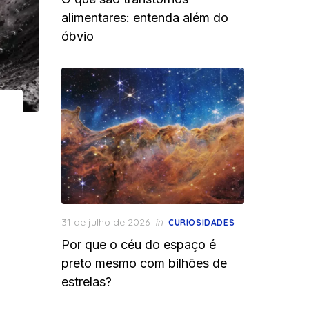
alimentares: entenda além do
óbvio
Posted
31 de julho de 2026
in
CURIOSIDADES
on
Por que o céu do espaço é
preto mesmo com bilhões de
estrelas?