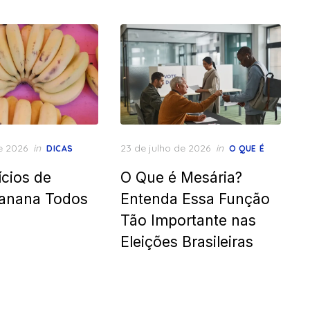
Posted
e 2026
in
23 de julho de 2026
in
DICAS
O QUE É
on
ícios de
O Que é Mesária?
anana Todos
Entenda Essa Função
Tão Importante nas
Eleições Brasileiras