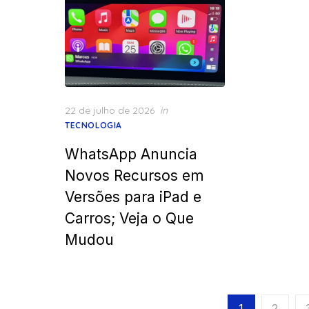
Posted
22 de julho de 2026
in
on
TECNOLOGIA
WhatsApp Anuncia
Novos Recursos em
Versões para iPad e
Carros; Veja o Que
Mudou
Paginação
1
2