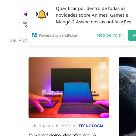
Skip
Quer ficar por dentro de todas as
to
novidades sobre Animes, Games e
HOME
C
the
Mangás? Assine nossas notificações.
content
Não permitir
P
Powered by SendPulse
Seu Portal de Curiosidades
Posted
4 de agosto de 2026
in
TECNOLOGIA
on
O verdadeiro desafio da IA