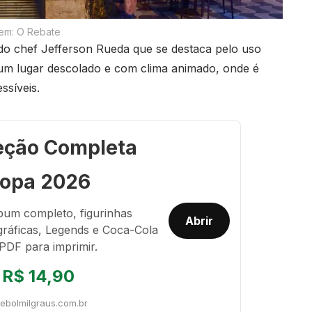
em: O Rebate
o chef Jefferson Rueda que se destaca pelo uso
 um lugar descolado e com clima animado, onde é
ssíveis.
eção Completa
opa 2026
bum completo, figurinhas
Abrir
gráficas, Legends e Coca-Cola
PDF para imprimir.
R$ 14,90
tebolmilgraus.com.br