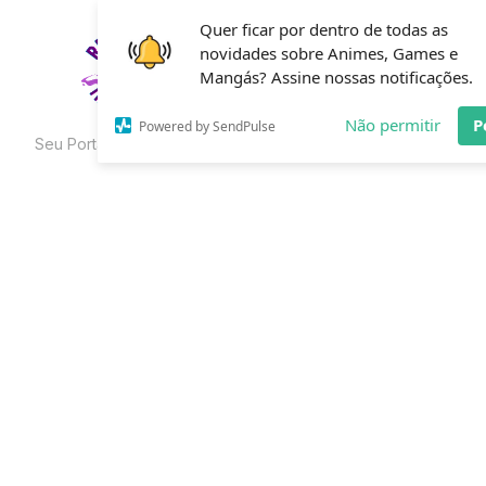
Skip
Quer ficar por dentro de todas as
to
novidades sobre Animes, Games e
HOME
C
the
Mangás? Assine nossas notificações.
content
Não permitir
P
Powered by SendPulse
Seu Portal de Curiosidades