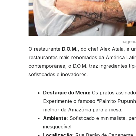
Imagem:
O restaurante
D.O.M.
, do chef Alex Atala, é 
restaurantes mais renomados da América Latina
contemporânea, o D.O.M. traz ingredientes típ
sofisticados e inovadores.
Destaque do Menu:
Os pratos assinados
Experimente o famoso “Palmito Pupunha
melhor da Amazônia para a mesa.
Ambiente:
Sofisticado e minimalista, p
inesquecível.
Localização:
Rua Barão de Capanema, 5