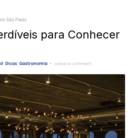
 em São Paulo
erdíveis para Conhecer
il
,
Dicas
,
Gastronomia
Leave a comment