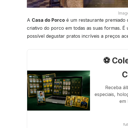
Imag
A
Casa do Porco
é um restaurante premiado d
criativo do porco em todas as suas formas. É
possível degustar pratos incríveis a preços ace
⚽ Col
C
Receba ál
especiais, holo
em 
fu