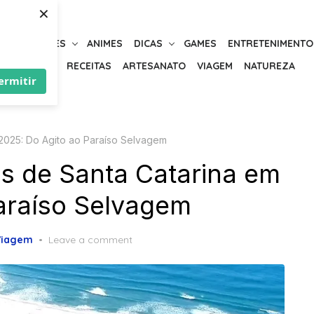
×
URIOSIDADES
ANIMES
DICAS
GAMES
ENTRETENIMENTO
BELEZA
RECEITAS
ARTESANATO
VIAGEM
NATUREZA
ermitir
 2025: Do Agito ao Paraíso Selvagem
as de Santa Catarina em
araíso Selvagem
Viagem
Leave a comment