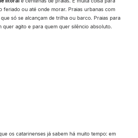
 litoral
e centenas de praias. É muita coisa para
 o feriado ou até onde morar. Praias urbanas com
que só se alcançam de trilha ou barco. Praias para
em quer agito e para quem quer silêncio absoluto.
que os catarinenses já sabem há muito tempo: em