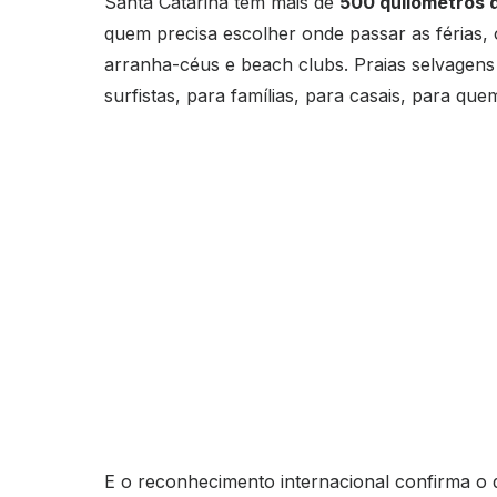
Santa Catarina tem mais de
500 quilômetros de
quem precisa escolher onde passar as férias,
arranha-céus e beach clubs. Praias selvagens 
surfistas, para famílias, para casais, para qu
E o reconhecimento internacional confirma o 