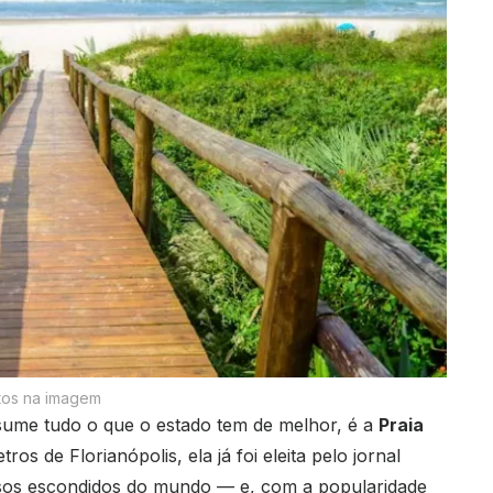
tos na imagem
sume tudo o que o estado tem de melhor, é a
Praia
ros de Florianópolis, ela já foi eleita pelo jornal
os escondidos do mundo — e, com a popularidade