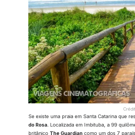
Crédi
Se existe uma praia em Santa Catarina que re
do Rosa
. Localizada em Imbituba, a 99 quilômet
britânico
The Guardian
como um dos 7 paraís