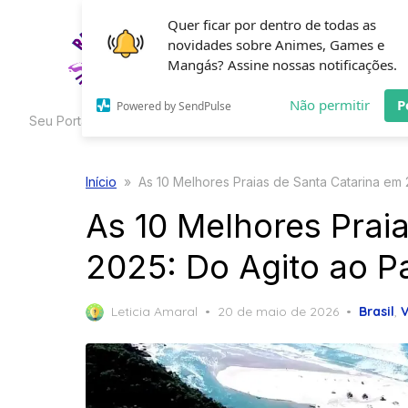
Skip
Quer ficar por dentro de todas as
to
novidades sobre Animes, Games e
HOME
C
the
Mangás? Assine nossas notificações.
content
Não permitir
P
Powered by SendPulse
Seu Portal de Curiosidades
Início
»
As 10 Melhores Praias de Santa Catarina em
As 10 Melhores Prai
2025: Do Agito ao P
Posted
Leticia Amaral
20 de maio de 2026
Brasil
,
on