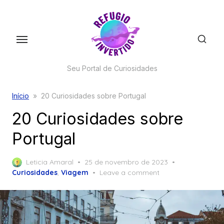
Skip
to
the
content
Seu Portal de Curiosidades
Início
»
20 Curiosidades sobre Portugal
20 Curiosidades sobre
Portugal
Posted
Leticia Amaral
25 de novembro de 2023
on
Curiosidades
,
Viagem
Leave a comment