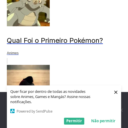
Qual Foi o Primeiro Pokémon?
Animes
×
Quer ficar por dentro de todas as novidades
sobre Animes, Games e Mangás? Assine nossas
Nós utilizamos cookies para garantir que você tenha a melhor
notificações.
experiência em nosso site. Se você continua a usar este site,
assumimos que você está satisfeito.
Powered by SendPulse
Entendi!
O Que Acontece Se Dormir
Permitir
Não permitir