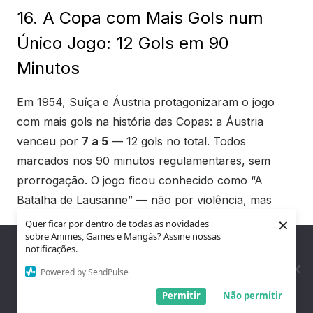
16. A Copa com Mais Gols num
Único Jogo: 12 Gols em 90
Minutos
Em 1954, Suíça e Áustria protagonizaram o jogo
com mais gols na história das Copas: a Áustria
venceu por
7 a 5
— 12 gols no total. Todos
marcados nos 90 minutos regulamentares, sem
prorrogação. O jogo ficou conhecido como “A
Batalha de Lausanne” — não por violência, mas
×
pela intensidade absurda que 12 gols em uma
Quer ficar por dentro de todas as novidades
sobre Animes, Games e Mangás? Assine nossas
partida de Copa produzem.
Nós utilizamos cookies para garantir que você tenha a melhor
notificações.
experiência em nosso site. Se você continua a usar este site,
assumimos que você está satisfeito.
Powered by SendPulse
A Copa de 1954 é realmente um capítulo à parte na
Entendi!
Permitir
Não permitir
história do torneio — com a maior média de gols, os