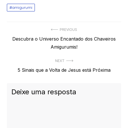
amigurumi
Navegação
PREVIOUS
Previous
Descubra o Universo Encantado dos Chaveiros
de
post:
Amigurumis!
Post
NEXT
Next
5 Sinais que a Volta de Jesus está Próxima
post:
Deixe uma resposta