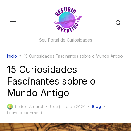
Skip
to
the
content
Seu Portal de Curiosidades
Início
»
15 Curiosidades Fascinantes sobre o Mundo Antigo
15 Curiosidades
Fascinantes sobre o
Mundo Antigo
Posted
Leticia Amaral
9 de julho de 2024
Blog
on
Leave a comment