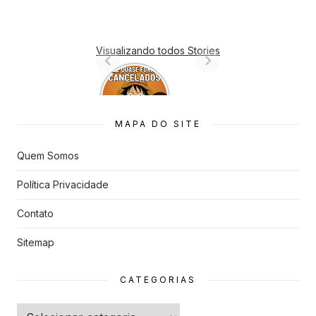
Visualizando todos Stories
7 Animes
que quase
Foram
Cancelado
MAPA DO SITE
s
Quem Somos
Política Privacidade
Contato
Sitemap
CATEGORIAS
Categorias