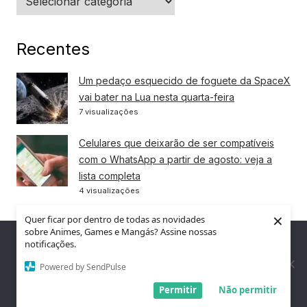
Recentes
Um pedaço esquecido de foguete da SpaceX
vai bater na Lua nesta quarta-feira
7 visualizações
Celulares que deixarão de ser compatíveis
com o WhatsApp a partir de agosto: veja a
lista completa
4 visualizações
×
Adeus, senhas? A tecnologia que promete
Quer ficar por dentro de todas as novidades
sobre Animes, Games e Mangás? Assine nossas
acabar com uma das maiores dores da
Nós utilizamos cookies para garantir que você tenha a melhor
notificações.
internet
experiência em nosso site. Se você continua a usar este site,
2 visualizações
assumimos que você está satisfeito.
Powered by SendPulse
Entendi!
Permitir
Não permitir