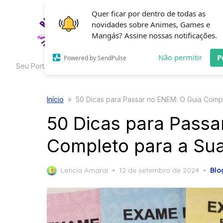
Skip
Quer ficar por dentro de todas as
to
novidades sobre Animes, Games e
HOME
C
the
Mangás? Assine nossas notificações.
content
Não permitir
P
Powered by SendPulse
Seu Portal de Curiosidades
Início
»
50 Dicas para Passar no ENEM: O Guia Comp
50 Dicas para Passa
Completo para a Su
Posted
Leticia Amaral
12 de setembro de 2024
Blo
on