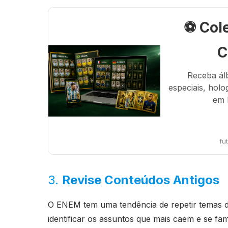
⚽ Col
C
Receba ál
especiais, holo
em 
fu
3.
Revise Conteúdos Antigos
O ENEM tem uma tendência de repetir temas de
identificar os assuntos que mais caem e se fami