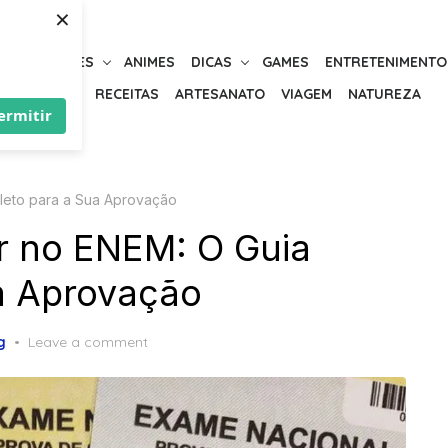
×
URIOSIDADES
ANIMES
DICAS
GAMES
ENTRETENIMENTO
BELEZA
RECEITAS
ARTESANATO
VIAGEM
NATUREZA
ermitir
leto para a Sua Aprovação
r no ENEM: O Guia
a Aprovação
g
Leave a comment