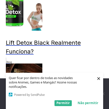
Lift Detox Black Realmente
Funciona?
Blog
×
Quer ficar por dentro de todas as novidades
sobre Animes, Games e Mangás? Assine nossas
Nós utilizamos cookies para garantir que você tenha a melhor
notificações.
experiência em nosso site. Se você continua a usar este site,
assumimos que você está satisfeito.
Powered by SendPulse
Entendi!
Permitir
Não permitir