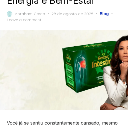
Energia e Bem-Estar
Posted
Abraham Costa
29 de agosto de 2025
Blog
on
Leave a comment
Você já se sentiu constantemente cansado, mesmo