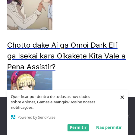
Chotto dake Ai ga Omoi Dark Elf
ga Isekai kara Oikakete Kita Vale a
Pena Assistir?
Animes
×
Quer ficar por dentro de todas as novidades
sobre Animes, Games e Mangás? Assine nossas
Nós utilizamos cookies para garantir que você tenha a melhor
notificações.
experiência em nosso site. Se você continua a usar este site,
assumimos que você está satisfeito.
Powered by SendPulse
Entendi!
Permitir
Não permitir
Vale a Pena Assistir Ballpark de