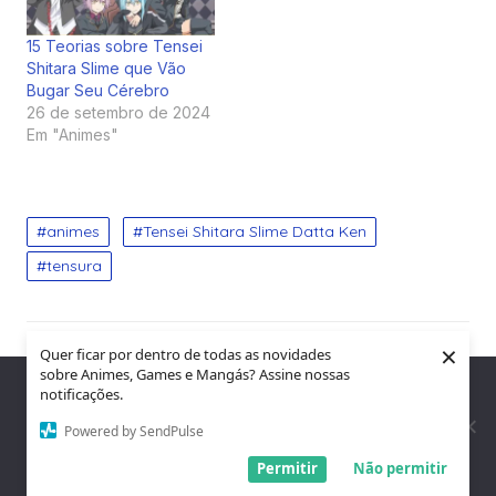
15 Teorias sobre Tensei
Shitara Slime que Vão
Bugar Seu Cérebro
26 de setembro de 2024
Em "Animes"
animes
Tensei Shitara Slime Datta Ken
tensura
×
Navegação
PREVIOUS
Quer ficar por dentro de todas as novidades
sobre Animes, Games e Mangás? Assine nossas
Previous
Nós utilizamos cookies para garantir que você tenha a melhor
50 Curiosidades Sobre Zebras: O Fascinante
de
notificações.
experiência em nosso site. Se você continua a usar este site,
post:
Mundo das Listras
assumimos que você está satisfeito.
Powered by SendPulse
Post
Entendi!
Permitir
Não permitir
NEXT