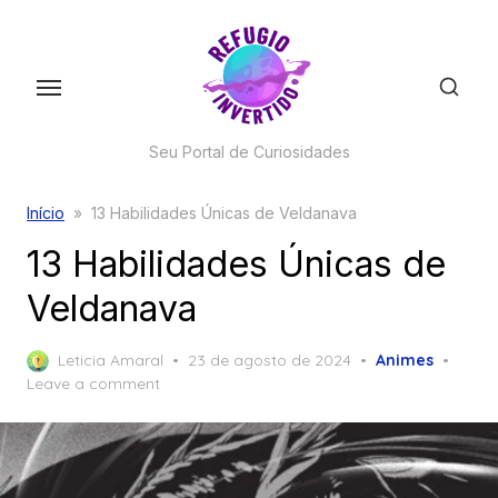
Skip
to
the
content
Seu Portal de Curiosidades
Início
»
13 Habilidades Únicas de Veldanava
13 Habilidades Únicas de
Veldanava
Posted
Leticia Amaral
23 de agosto de 2024
Animes
on
Leave a comment