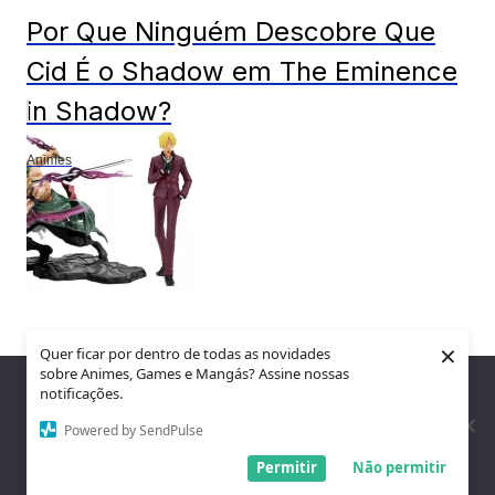
Por Que Ninguém Descobre Que
Cid É o Shadow em The Eminence
in Shadow?
Animes
Action Figure One Piece! com
×
Quer ficar por dentro de todas as novidades
sobre Animes, Games e Mangás? Assine nossas
Descontos de Até 52%
Nós utilizamos cookies para garantir que você tenha a melhor
notificações.
experiência em nosso site. Se você continua a usar este site,
assumimos que você está satisfeito.
Powered by SendPulse
Animes
Entendi!
Permitir
Não permitir