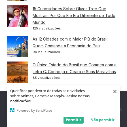
15 Curiosidades Sobre Oliver Tree Que
Mostram Por Que Ele Era Diferente de Todo
Mundo
125 visualizações
As 12 Cidades com o Maior PIB do Brasil:
Quem Comanda a Economia do País
90 visualizações
O Único Estado do Brasil que Começa com a
Letra C: Conheça o Ceará e Suas Maravilhas
85 visualizações
×
Quer ficar por dentro de todas as novidades
A História da Copa do Mundo: De 1930 ao
sobre Animes, Games e Mangás? Assine nossas
Maior Torneio de Todos os Tempos em 2026
Nós utilizamos cookies para garantir que você tenha a melhor
notificações.
84 visualizações
experiência em nosso site. Se você continua a usar este site,
assumimos que você está satisfeito.
Powered by SendPulse
10 Coisas Bizarras que Só Acontecem no
Entendi!
Permitir
Não permitir
Brasil — e que o Mundo Não Entende