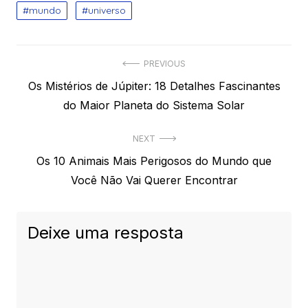
mundo
universo
Navegação
PREVIOUS
Previous
Os Mistérios de Júpiter: 18 Detalhes Fascinantes
de
post:
do Maior Planeta do Sistema Solar
Post
NEXT
Next
Os 10 Animais Mais Perigosos do Mundo que
post:
Você Não Vai Querer Encontrar
Deixe uma resposta