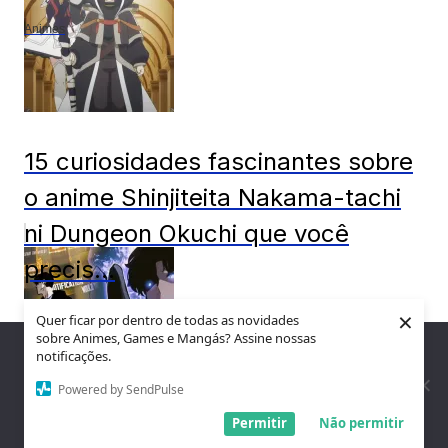
Animes
15 curiosidades fascinantes sobre
o anime Shinjiteita Nakama-tachi
ni Dungeon Okuchi que você
precis...
×
Animes
Quer ficar por dentro de todas as novidades
sobre Animes, Games e Mangás? Assine nossas
Nós utilizamos cookies para garantir que você tenha a melhor
notificações.
experiência em nosso site. Se você continua a usar este site,
assumimos que você está satisfeito.
Powered by SendPulse
Entendi!
Permitir
Não permitir
O Universo de Solo Leveling: O