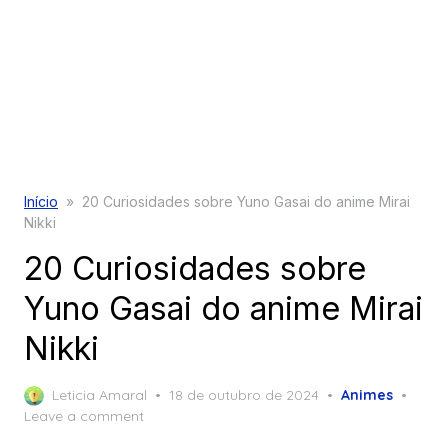
Início
»
20 Curiosidades sobre Yuno Gasai do anime Mirai
Nikki
20 Curiosidades sobre
Yuno Gasai do anime Mirai
Nikki
Posted
Leticia Amaral
18 de outubro de 2024
Animes
on
Leave a comment