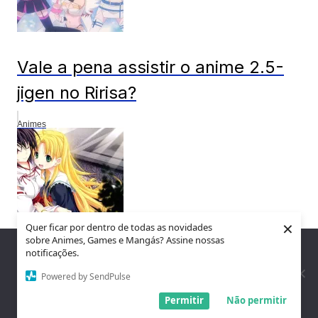
Vale a pena assistir o anime 2.5-
jigen no Ririsa?
Animes
×
Quer ficar por dentro de todas as novidades
sobre Animes, Games e Mangás? Assine nossas
Nós utilizamos cookies para garantir que você tenha a melhor
notificações.
experiência em nosso site. Se você continua a usar este site,
As 5 Waifus Mais Amadas de High
assumimos que você está satisfeito.
Powered by SendPulse
School DxD
Entendi!
Permitir
Não permitir