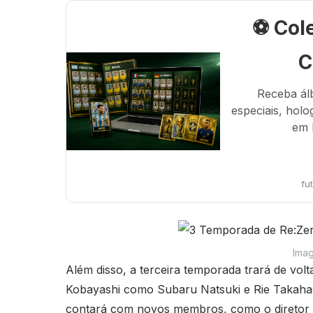
⚽ Col
C
Receba ál
especiais, holo
em 
fu
Ima
Além disso, a terceira temporada trará de volt
Kobayashi como Subaru Natsuki e Rie Takaha
contará com novos membros, como o diretor 