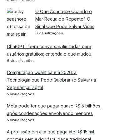
O Que Acontece Quando o
Mar Recua de Repente? O
Sinal Que Pode Salvar Vidas
6 visualizações
ChatGPT libera conversas ilimitadas para
usuários gratuitos; entenda o que mudou
6 visualizações
Computação Quântica em 2026: a
Tecnologia que Pode Quebrar (e Salvar) a
Segurança Digital
5 visualizações
Meta pode ter que pagar quase R$ 5 bilhões
após condenações envolvendo menores
5 visualizações
A profissão em alta que paga até R$ 15 mil
por mês sem exigir faculdade tradicional