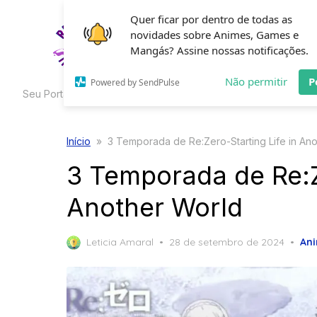
Skip
Quer ficar por dentro de todas as
to
novidades sobre Animes, Games e
HOME
C
the
Mangás? Assine nossas notificações.
content
Não permitir
P
Powered by SendPulse
Seu Portal de Curiosidades
Início
»
3 Temporada de Re:Zero-Starting Life in An
3 Temporada de Re:Ze
Another World
Posted
Leticia Amaral
28 de setembro de 2024
An
on