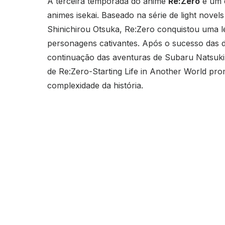
A terceira temporada do anime
Re:Zero
é um d
animes isekai. Baseado na série de light novels
Shinichirou Otsuka, Re:Zero conquistou uma l
personagens cativantes. Após o sucesso das d
continuação das aventuras de Subaru Natsuk
de Re:Zero-Starting Life in Another World pr
complexidade da história.