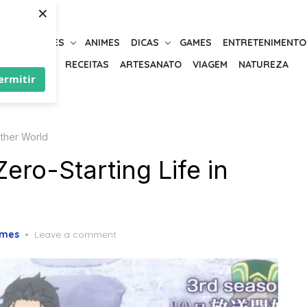
×
URIOSIDADES
ANIMES
DICAS
GAMES
ENTRETENIMENTO
BELEZA
RECEITAS
ARTESANATO
VIAGEM
NATUREZA
ermitir
other World
ro-Starting Life in
imes
Leave a comment