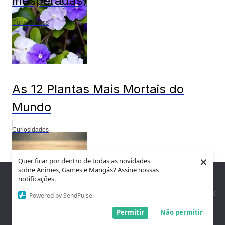
Inesperadas)
Curiosidades
As 12 Plantas Mais Mortais do
Mundo
Curiosidades
×
Quer ficar por dentro de todas as novidades
sobre Animes, Games e Mangás? Assine nossas
Nós utilizamos cookies para garantir que você tenha a melhor
notificações.
experiência em nosso site. Se você continua a usar este site,
assumimos que você está satisfeito.
Powered by SendPulse
Entendi!
Permitir
Não permitir