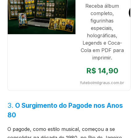
Receba álbum
completo,
figurinhas
especiais,
holográficas,
Legends e Coca-
Cola em PDF para
imprimir.
R$ 14,90
futebolmilgraus.com.br
3.
O Surgimento do Pagode nos Anos
80
O pagode, como estilo musical, começou a se
consolidar na década de 1980, no Rio de Janeiro.