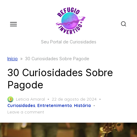
Skip
to
the
content
Seu Portal de Curiosidades
Início
»
30 Curiosidades Sobre Pagode
30 Curiosidades Sobre
Pagode
Posted
Leticia Amaral
22 de agosto de 2024
on
Curiosidades
,
Entretenimento
,
História
Leave a comment