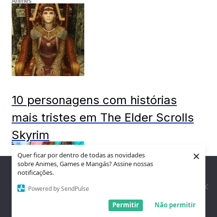
Animes
10 personagens com histórias
mais tristes em The Elder Scrolls
Skyrim
×
Quer ficar por dentro de todas as novidades
Games
sobre Animes, Games e Mangás? Assine nossas
Nós utilizamos cookies para garantir que você tenha a melhor
notificações.
experiência em nosso site. Se você continua a usar este site,
assumimos que você está satisfeito.
Powered by SendPulse
Entendi!
Permitir
Não permitir