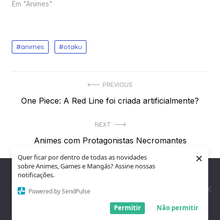
Em "Animes"
animes
otaku
Navegação
PREVIOUS
Previous
One Piece: A Red Line foi criada artificialmente?
de
post:
Post
NEXT
Next
Animes com Protagonistas Necromantes
post:
×
Quer ficar por dentro de todas as novidades
sobre Animes, Games e Mangás? Assine nossas
Nós utilizamos cookies para garantir que você tenha a melhor
notificações.
Deixe uma resposta
experiência em nosso site. Se você continua a usar este site,
assumimos que você está satisfeito.
Powered by SendPulse
Entendi!
Permitir
Não permitir