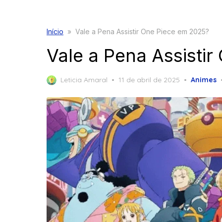
Início
»
Vale a Pena Assistir One Piece em 2025?
Vale a Pena Assisti
Posted
Leticia Amaral
11 de abril de 2025
Animes
on