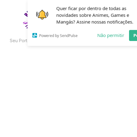
Skip
Quer ficar por dentro de todas as
to
novidades sobre Animes, Games e
HOME
C
the
Mangás? Assine nossas notificações.
content
Não permitir
P
Powered by SendPulse
Seu Portal de Curiosidades