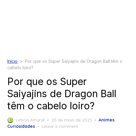
Início
»
Por que os Super Saiyajins de Dragon Ball têm o
cabelo loiro?
Por que os Super
Saiyajins de Dragon Ball
têm o cabelo loiro?
Posted
Leticia Amaral
20 de maio de 2025
Animes
,
on
Curiosidades
Leave a comment