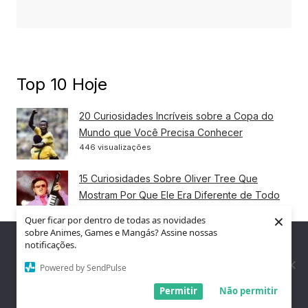
Top 10 Hoje
20 Curiosidades Incríveis sobre a Copa do
Mundo que Você Precisa Conhecer
446 visualizações
15 Curiosidades Sobre Oliver Tree Que
Mostram Por Que Ele Era Diferente de Todo
Mundo
×
Quer ficar por dentro de todas as novidades
122 visualizações
sobre Animes, Games e Mangás? Assine nossas
Nós utilizamos cookies para garantir que você tenha a melhor
notificações.
10 Cidades no Brasil Onde Você Pode
experiência em nosso site. Se você continua a usar este site,
assumimos que você está satisfeito.
Powered by SendPulse
Encontrar Capivaras na Natureza
88 visualizações
Entendi!
Permitir
Não permitir