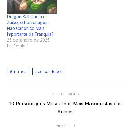
Dragon Ball Quem é
Zaiko, o Personagem
Não Canônico Mais
Importante da Franquia?
25 de janeiro de 2025
Em "otaku"
animes
curiosidades
Navegação
PREVIOUS
Previous
10 Personagens Masculinos Mais Masoquistas dos
de
post:
Animes
Post
NEXT